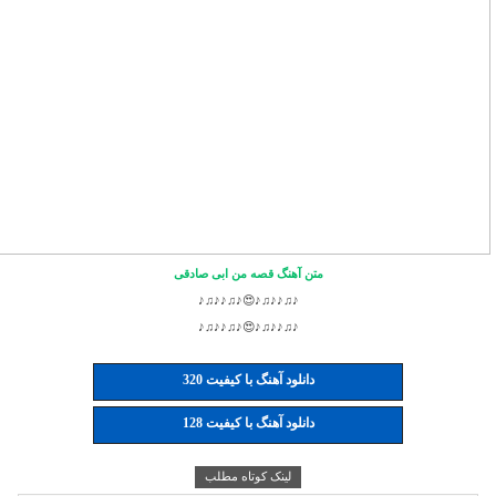
متن آهنگ قصه من ابی صادقی
♪♫♪♪♫♪😍♪♫♪♪♫♪
♪♫♪♪♫♪😍♪♫♪♪♫♪
دانلود آهنگ با کیفیت 320
دانلود آهنگ با کیفیت 128
لینک کوتاه مطلب