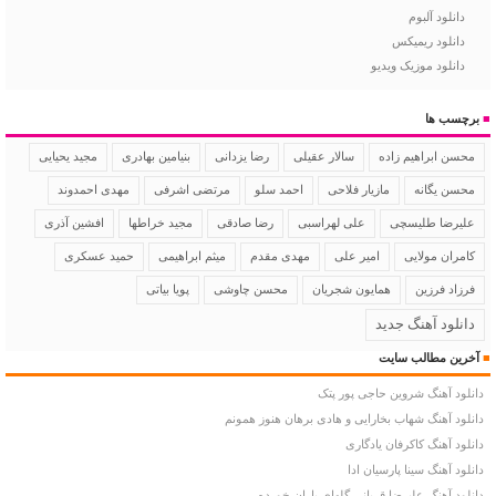
دانلود آلبوم
دانلود ریمیکس
دانلود موزیک ویدیو
■
برچسب ها
سالار عقیلی
رضا یزدانی
بنیامین بهادری
مجید یحیایی
محسن ابراهیم زاده
محسن یگانه
مازیار فلاحی
احمد سلو
مرتضی اشرفی
مهدی احمدوند
علیرضا طلیسچی
علی لهراسبی
رضا صادقی
مجید خراطها
افشین آذری
کامران مولایی
امیر علی
مهدی مقدم
میثم ابراهیمی
حمید عسکری
فرزاد فرزین
همایون شجریان
محسن چاوشی
پویا بیاتی
دانلود آهنگ جدید
■
آخرین مطالب سایت
دانلود آهنگ شروین حاجی پور پتک
دانلود آهنگ شهاب بخارایی و هادی برهان هنوز همونم
دانلود آهنگ کاکرفان یادگاری
دانلود آهنگ سینا پارسیان ادا
دانلود آهنگ علیرضا قربانی گلهای باران خورده