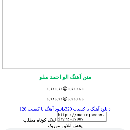
متن آهنگ الو احمد سلو
♪♫♪♪♫♪😍♪♫♪♪♫♪
♪♫♪♪♫♪😍♪♫♪♪♫♪
دانلود آهنگ با کیفیت 320
دانلود آهنگ با کیفیت 128
لینک کوتاه مطلب
پخش آنلاین موزیک