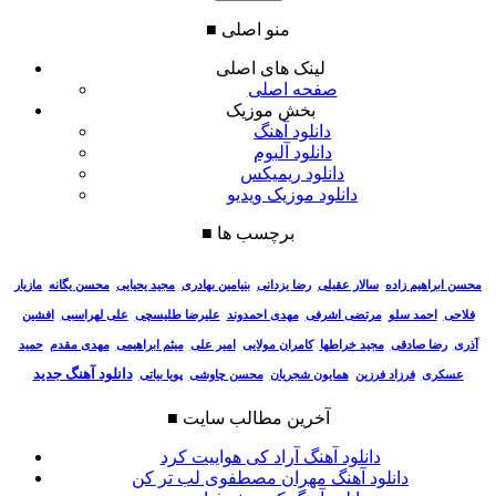
منو اصلی
■
لینک های اصلی
صفحه اصلی
بخش موزیک
دانلود آهنگ
دانلود آلبوم
دانلود ریمیکس
دانلود موزیک ویدیو
برچسب ها
■
سالار عقیلی
رضا یزدانی
بنیامین بهادری
مجید یحیایی
محسن یگانه
مازیار
محسن ابراهیم زاده
فلاحی
احمد سلو
مرتضی اشرفی
مهدی احمدوند
علیرضا طلیسچی
علی لهراسبی
افشین
آذری
رضا صادقی
مجید خراطها
کامران مولایی
امیر علی
میثم ابراهیمی
مهدی مقدم
حمید
دانلود آهنگ جدید
عسکری
فرزاد فرزین
همایون شجریان
محسن چاوشی
پویا بیاتی
آخرین مطالب سایت
■
دانلود آهنگ آراد کی هواییت کرد
دانلود آهنگ مهران مصطفوی لب تر کن