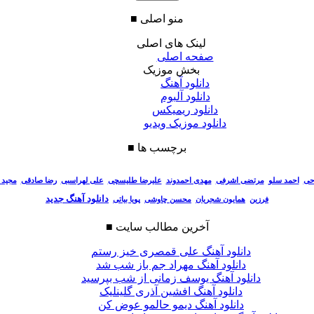
منو اصلی
■
لینک های اصلی
صفحه اصلی
بخش موزیک
دانلود آهنگ
دانلود آلبوم
دانلود ریمیکس
دانلود موزیک ویدیو
برچسب ها
■
احی
احمد سلو
مرتضی اشرفی
مهدی احمدوند
علیرضا طلیسچی
علی لهراسبی
رضا صادقی
مجید 
دانلود آهنگ جدید
فرزین
همایون شجریان
محسن چاوشی
پویا بیاتی
آخرین مطالب سایت
■
دانلود آهنگ علی قمصری خیز رستم
دانلود آهنگ مهراد جم باز شب شد
دانلود آهنگ یوسف زمانی از شب بپرسید
دانلود آهنگ افشین آذری گلینلیک
دانلود آهنگ دیمو حالمو عوض کن