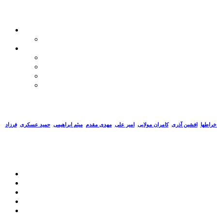
خراطها
افشین آذری
کامران مولایی
امیر علی
مهدی مقدم
میثم ابراهیمی
حمید عسکری
فرزاد