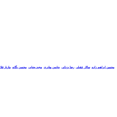
سالار عقیلی
رضا یزدانی
بنیامین بهادری
مجید یحیایی
محسن یگانه
مازیار فل
محسن ابراهیم زاده