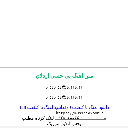
متن آهنگ بی حسی اردلان
♪♫♪♪♫♪😍♪♫♪♪♫♪
♪♫♪♪♫♪😍♪♫♪♪♫♪
دانلود آهنگ با کیفیت 320
دانلود آهنگ با کیفیت 128
لینک کوتاه مطلب
پخش آنلاین موزیک