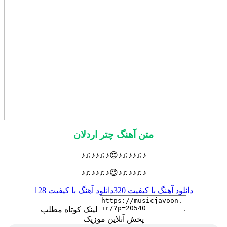
متن آهنگ چتر اردلان
♪♫♪♪♫♪😍♪♫♪♪♫♪
♪♫♪♪♫♪😍♪♫♪♪♫♪
دانلود آهنگ با کیفیت 320
دانلود آهنگ با کیفیت 128
لینک کوتاه مطلب
پخش آنلاین موزیک