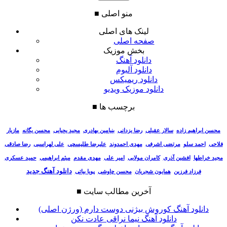
منو اصلی
■
لینک های اصلی
صفحه اصلی
بخش موزیک
دانلود آهنگ
دانلود آلبوم
دانلود ریمیکس
دانلود موزیک ویدیو
برچسب ها
■
سالار عقیلی
رضا یزدانی
بنیامین بهادری
مجید یحیایی
محسن یگانه
مازیار
محسن ابراهیم زاده
فلاحی
احمد سلو
مرتضی اشرفی
مهدی احمدوند
علیرضا طلیسچی
علی لهراسبی
رضا صادقی
مجید خراطها
افشین آذری
کامران مولایی
امیر علی
مهدی مقدم
میثم ابراهیمی
حمید عسکری
دانلود آهنگ جدید
فرزاد فرزین
همایون شجریان
محسن چاوشی
پویا بیاتی
آخرین مطالب سایت
■
دانلود آهنگ کوروش بیژنی دوست دارم (ورژن اصلی)
دانلود آهنگ نیما نراقی عادت نکن