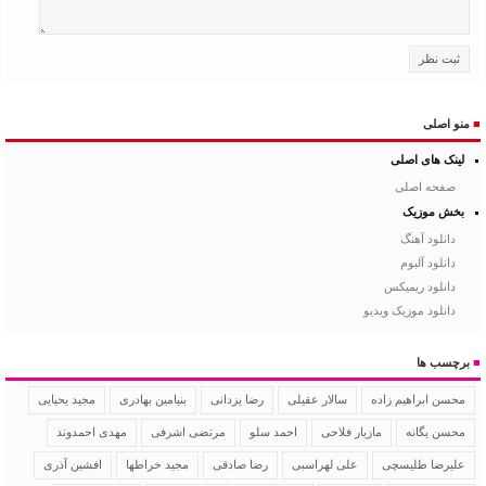
■
منو اصلی
لینک های اصلی
صفحه اصلی
بخش موزیک
دانلود آهنگ
دانلود آلبوم
دانلود ریمیکس
دانلود موزیک ویدیو
■
برچسب ها
سالار عقیلی
رضا یزدانی
بنیامین بهادری
مجید یحیایی
محسن ابراهیم زاده
محسن یگانه
مازیار فلاحی
احمد سلو
مرتضی اشرفی
مهدی احمدوند
علیرضا طلیسچی
علی لهراسبی
رضا صادقی
مجید خراطها
افشین آذری