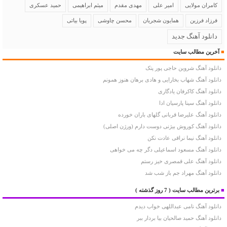
کامران مولایی
امیر علی
مهدی مقدم
میثم ابراهیمی
حمید عسکری
فرزاد فرزین
همایون شجریان
محسن چاوشی
پویا بیاتی
دانلود آهنگ جدید
■
آخرین مطالب سایت
دانلود آهنگ شروین حاجی پور پتک
دانلود آهنگ شهاب بخارایی و هادی برهان هنوز همونم
دانلود آهنگ کاکرفان یادگاری
دانلود آهنگ سینا پارسیان ادا
دانلود آهنگ علیرضا قربانی گلهای باران خورده
دانلود آهنگ کوروش بیژنی دوست دارم (ورژن اصلی)
دانلود آهنگ نیما نراقی عادت نکن
دانلود آهنگ مسعود اسماعیلی دگر چه می خواهی
دانلود آهنگ علی قمصری خیز رستم
دانلود آهنگ مهراد جم باز شب شد
■
برترین مطالب سایت
( 7 روز گذشته )
دانلود آهنگ نامی عبداللهی خواب دیدم
دانلود آهنگ حمید صالحیان بیا بردار ببر