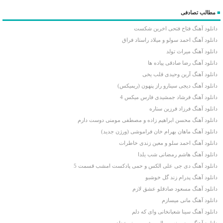
■
مطالب تصادفی
دانلود آهنگ فتاح فتحی اخرین شکست
دانلود آهنگ احمد سولو و میلاد راستاد فراق
دانلود آهنگ میراث تولد
دانلود آهنگ رضا صادقی پیاده ها
دانلود آهنگ آرین وحیدی قلب یخی
دانلود آهنگ دیجی سینارو راز پنهون (ریمیکس)
دانلود آهنگ فرشاد جمشیدی فارس میکس 4
دانلود آهنگ فرزاد فرزین ستاره
دانلود آهنگ محسن ابراهیم زاده و مصطفی مومنی دوست دارم
دانلود آهنگ ماهان بهرام خان فراموشی (ورژن جدید)
دانلود آهنگ احمد سلو و معین زندی خاطرات
دانلود آهنگ هاشم رمضانی شب یلدا
دانلود آهنگ دی جی علی الکس و حمی پادکست امشب قسمت 5
دانلود آهنگ پدرام زند گل خوشبو
دانلود آهنگ مسعود صادقلو عشق لازم
دانلود آهنگ مانی میسازم
دانلود آهنگ سینا شعبانخانی وای که دلم