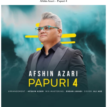
Afshin Azari
–
Papuri 4