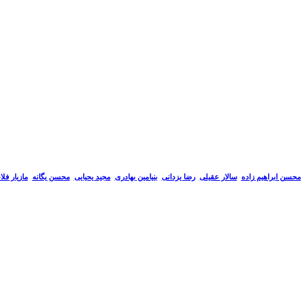
سالار عقیلی
رضا یزدانی
بنیامین بهادری
مجید یحیایی
محسن یگانه
مازیار فل
محسن ابراهیم زاده