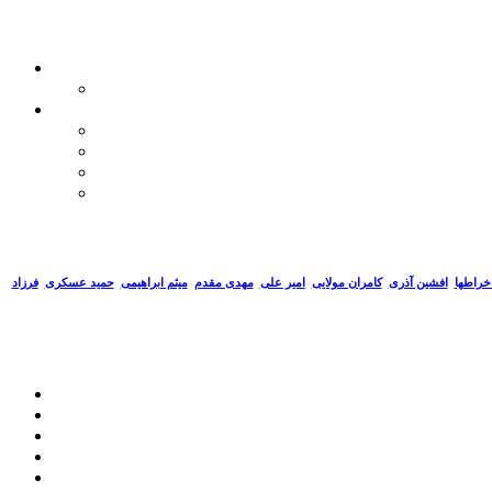
خراطها
افشین آذری
کامران مولایی
امیر علی
مهدی مقدم
میثم ابراهیمی
حمید عسکری
فرزاد