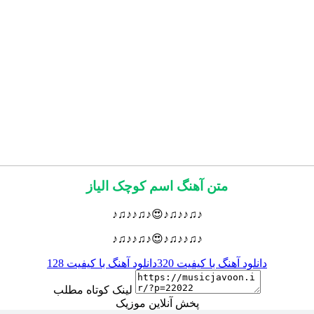
متن آهنگ اسم کوچک الیاز
♪♫♪♪♫♪😍♪♫♪♪♫♪
♪♫♪♪♫♪😍♪♫♪♪♫♪
دانلود آهنگ با کیفیت 320
دانلود آهنگ با کیفیت 128
لینک کوتاه مطلب
پخش آنلاین موزیک