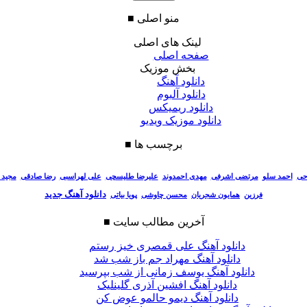
منو اصلی
■
لینک های اصلی
صفحه اصلی
بخش موزیک
دانلود آهنگ
دانلود آلبوم
دانلود ریمیکس
دانلود موزیک ویدیو
برچسب ها
■
احی
احمد سلو
مرتضی اشرفی
مهدی احمدوند
علیرضا طلیسچی
علی لهراسبی
رضا صادقی
مجید 
دانلود آهنگ جدید
فرزین
همایون شجریان
محسن چاوشی
پویا بیاتی
آخرین مطالب سایت
■
دانلود آهنگ علی قمصری خیز رستم
دانلود آهنگ مهراد جم باز شب شد
دانلود آهنگ یوسف زمانی از شب بپرسید
دانلود آهنگ افشین آذری گلینلیک
دانلود آهنگ دیمو حالمو عوض کن