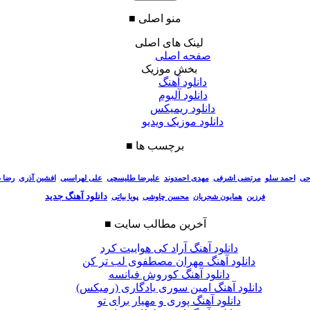
منو اصلی
■
لینک های اصلی
صفحه اصلی
بخش موزیک
دانلود آهنگ
دانلود آلبوم
دانلود ریمیکس
دانلود موزیک ویدیو
برچسب ها
■
احی
احمد سلو
مرتضی اشرفی
مهدی احمدوند
علیرضا طلیسچی
علی لهراسبی
افشین آذری
رضا 
دانلود آهنگ جدید
فرزین
همایون شجریان
محسن چاوشی
پویا بیاتی
آخرین مطالب سایت
■
دانلود آهنگ آراد کی هواییت کرد
دانلود آهنگ مهران مصطفوی لب تر کن
دانلود آهنگ کوروش فیانسه
دانلود آهنگ امین سوری یادگاری (رمیکس)
دانلود آهنگ پوری و مهیار برای تو