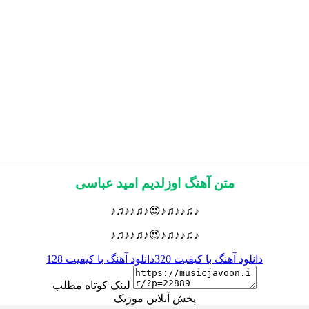
متن آهنگ اوزلدیم امید عباسی
♪♫♪♪♫♪😍♪♫♪♪♫♪
♪♫♪♪♫♪😍♪♫♪♪♫♪
دانلود آهنگ با کیفیت 320
دانلود آهنگ با کیفیت 128
لینک کوتاه مطلب
پخش آنلاین موزیک