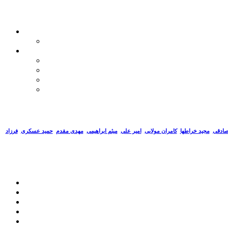
صادقی
مجید خراطها
کامران مولایی
امیر علی
میثم ابراهیمی
مهدی مقدم
حمید عسکری
فرزاد