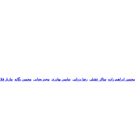
سالار عقیلی
رضا یزدانی
بنیامین بهادری
مجید یحیایی
محسن یگانه
مازیار فل
محسن ابراهیم زاده