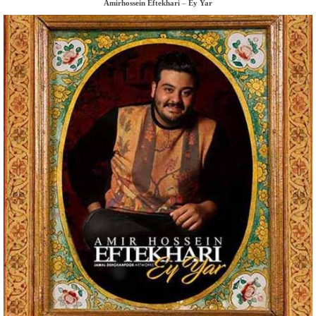
Amirhossein Eftekhari
–
Ey Yar