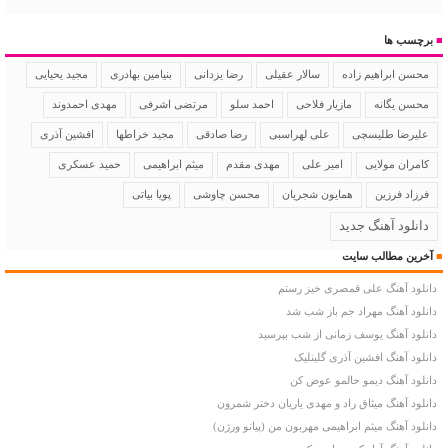
■
برچسب ها
سالار عقیلی
رضا یزدانی
بنیامین بهادری
مجید یحیایی
محسن ابراهیم زاده
محسن یگانه
مازیار فلاحی
احمد سلو
مرتضی اشرفی
مهدی احمدوند
علیرضا طلیسچی
علی لهراسبی
رضا صادقی
مجید خراطها
افشین آذری
کامران مولایی
امیر علی
مهدی مقدم
میثم ابراهیمی
حمید عسکری
فرزاد فرزین
همایون شجریان
محسن چاوشی
پویا بیاتی
دانلود آهنگ جدید
■
آخرین مطالب سایت
دانلود آهنگ علی قمصری خیز رستم
دانلود آهنگ مهراد جم باز شب شد
دانلود آهنگ یوسف زمانی از شب بپرسید
دانلود آهنگ افشین آذری گلینلیک
دانلود آهنگ دیمو حالمو عوض کن
دانلود آهنگ میثاق راد و مهدی یاریان دختر شمرون
دانلود آهنگ میثم ابراهیمی مهربون من (پیانو ورژن)