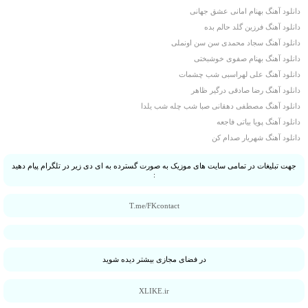
دانلود آهنگ بهنام امانی عشق جهانی
دانلود آهنگ فرزین گلد حالم بده
دانلود آهنگ سجاد محمدی سن سن اونملی
دانلود آهنگ بهنام صفوی خوشبختی
دانلود آهنگ علی لهراسبی شب چشمات
دانلود آهنگ رضا صادقی درگیر ظاهر
دانلود آهنگ مصطفی دهقانی صبا شب چله شب یلدا
دانلود آهنگ پویا بیاتی فاجعه
دانلود آهنگ شهریار صدام کن
جهت تبلیغات در تمامی سایت های موزیک به صورت گسترده به ای دی زیر در تلگرام پیام دهید
:
T.me/FKcontact
در فضای مجازی بیشتر دیده شوید
XLIKE.ir