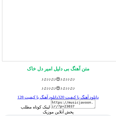
متن آهنگ بی دلیل امیر دل خاک
♪♫♪♪♫♪😍♪♫♪♪♫♪
♪♫♪♪♫♪😍♪♫♪♪♫♪
دانلود آهنگ با کیفیت 320
دانلود آهنگ با کیفیت 128
لینک کوتاه مطلب
پخش آنلاین موزیک