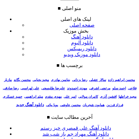
منو اصلی
■
لینک های اصلی
صفحه اصلی
بخش موزیک
دانلود آهنگ
دانلود آلبوم
دانلود ریمیکس
دانلود موزیک ویدیو
برچسب ها
■
سالار عقیلی
رضا یزدانی
بنیامین بهادری
مجید یحیایی
محسن یگانه
مازیار
محسن ابراهیم زاده
فلاحی
احمد سلو
مرتضی اشرفی
مهدی احمدوند
علیرضا طلیسچی
علی لهراسبی
رضا صادقی
مجید خراطها
افشین آذری
کامران مولایی
امیر علی
مهدی مقدم
میثم ابراهیمی
حمید عسکری
دانلود آهنگ جدید
فرزاد فرزین
همایون شجریان
محسن چاوشی
پویا بیاتی
آخرین مطالب سایت
■
دانلود آهنگ علی قمصری خیز رستم
دانلود آهنگ مهراد جم باز شب شد