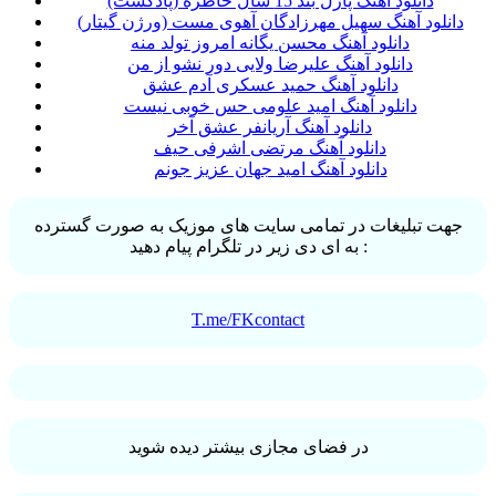
دانلود آهنگ پازل بند 15 سال خاطره (پادکست)
دانلود آهنگ سهیل مهرزادگان آهوی مست (ورژن گیتار)
دانلود آهنگ محسن یگانه امروز تولد منه
دانلود آهنگ علیرضا ولایی دور نشو از من
دانلود آهنگ حمید عسکری آدم عشق
دانلود آهنگ امید علومی حس خوبی نیست
دانلود آهنگ آریانفر عشق آخر
دانلود آهنگ مرتضی اشرفی حیف
دانلود آهنگ امید جهان عزیز جونم
جهت تبلیغات در تمامی سایت های موزیک به صورت گسترده
به ای دی زیر در تلگرام پیام دهید :
T.me/FKcontact
در فضای مجازی بیشتر دیده شوید