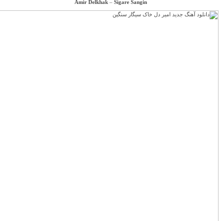
Amir Delkhak
–
Sigare Sangin