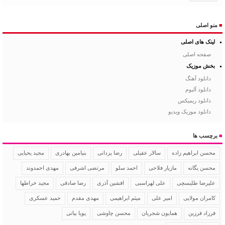
■
منو اصلی
لینک های اصلی
صفحه اصلی
بخش موزیک
دانلود آهنگ
دانلود آلبوم
دانلود ریمیکس
دانلود موزیک ویدیو
■
برچسب ها
سالار عقیلی
رضا یزدانی
بنیامین بهادری
مجید یحیایی
محسن ابراهیم زاده
محسن یگانه
مازیار فلاحی
احمد سلو
مرتضی اشرفی
مهدی احمدوند
علیرضا طلیسچی
علی لهراسبی
افشین آذری
رضا صادقی
مجید خراطها
کامران مولایی
امیر علی
میثم ابراهیمی
مهدی مقدم
حمید عسکری
فرزاد فرزین
همایون شجریان
محسن چاوشی
پویا بیاتی