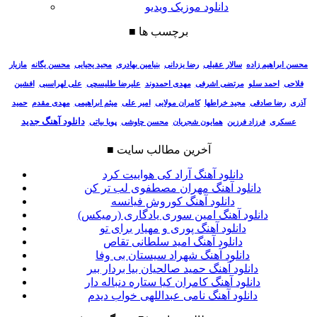
دانلود موزیک ویدیو
برچسب ها
■
سالار عقیلی
رضا یزدانی
بنیامین بهادری
مجید یحیایی
محسن یگانه
مازیار
محسن ابراهیم زاده
فلاحی
احمد سلو
مرتضی اشرفی
مهدی احمدوند
علیرضا طلیسچی
علی لهراسبی
افشین
آذری
رضا صادقی
مجید خراطها
کامران مولایی
امیر علی
میثم ابراهیمی
مهدی مقدم
حمید
دانلود آهنگ جدید
عسکری
فرزاد فرزین
همایون شجریان
محسن چاوشی
پویا بیاتی
آخرین مطالب سایت
■
دانلود آهنگ آراد کی هواییت کرد
دانلود آهنگ مهران مصطفوی لب تر کن
دانلود آهنگ کوروش فیانسه
دانلود آهنگ امین سوری یادگاری (رمیکس)
دانلود آهنگ پوری و مهیار برای تو
دانلود آهنگ امید سلطانی تقاص
دانلود آهنگ شهراد سیستان بی وفا
دانلود آهنگ حمید صالحیان بیا بردار ببر
دانلود آهنگ کامران کیا ستاره دنباله دار
دانلود آهنگ نامی عبداللهی خواب دیدم