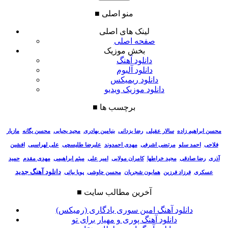
منو اصلی
■
لینک های اصلی
صفحه اصلی
بخش موزیک
دانلود آهنگ
دانلود آلبوم
دانلود ریمیکس
دانلود موزیک ویدیو
برچسب ها
■
سالار عقیلی
رضا یزدانی
بنیامین بهادری
مجید یحیایی
محسن یگانه
مازیار
محسن ابراهیم زاده
فلاحی
احمد سلو
مرتضی اشرفی
مهدی احمدوند
علیرضا طلیسچی
علی لهراسبی
افشین
آذری
رضا صادقی
مجید خراطها
کامران مولایی
امیر علی
میثم ابراهیمی
مهدی مقدم
حمید
دانلود آهنگ جدید
عسکری
فرزاد فرزین
همایون شجریان
محسن چاوشی
پویا بیاتی
آخرین مطالب سایت
■
دانلود آهنگ امین سوری یادگاری (رمیکس)
دانلود آهنگ پوری و مهیار برای تو