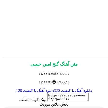
متن آهنگ گنج امین حبیبی
♪♫♪♪♫♪😍♪♫♪♪♫♪
♪♫♪♪♫♪😍♪♫♪♪♫♪
دانلود آهنگ با کیفیت 320
دانلود آهنگ با کیفیت 128
لینک کوتاه مطلب
پخش آنلاین موزیک