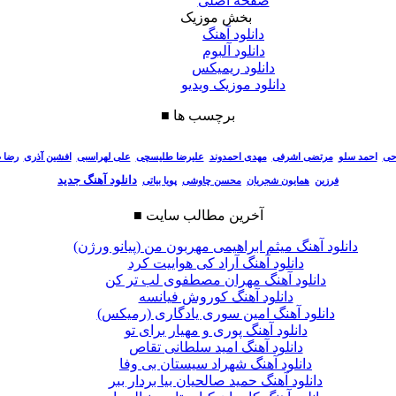
صفحه اصلی
بخش موزیک
دانلود آهنگ
دانلود آلبوم
دانلود ریمیکس
دانلود موزیک ویدیو
برچسب ها
■
احی
احمد سلو
مرتضی اشرفی
مهدی احمدوند
علیرضا طلیسچی
علی لهراسبی
افشین آذری
رضا 
دانلود آهنگ جدید
فرزین
همایون شجریان
محسن چاوشی
پویا بیاتی
آخرین مطالب سایت
■
دانلود آهنگ میثم ابراهیمی مهربون من (پیانو ورژن)
دانلود آهنگ آراد کی هواییت کرد
دانلود آهنگ مهران مصطفوی لب تر کن
دانلود آهنگ کوروش فیانسه
دانلود آهنگ امین سوری یادگاری (رمیکس)
دانلود آهنگ پوری و مهیار برای تو
دانلود آهنگ امید سلطانی تقاص
دانلود آهنگ شهراد سیستان بی وفا
دانلود آهنگ حمید صالحیان بیا بردار ببر