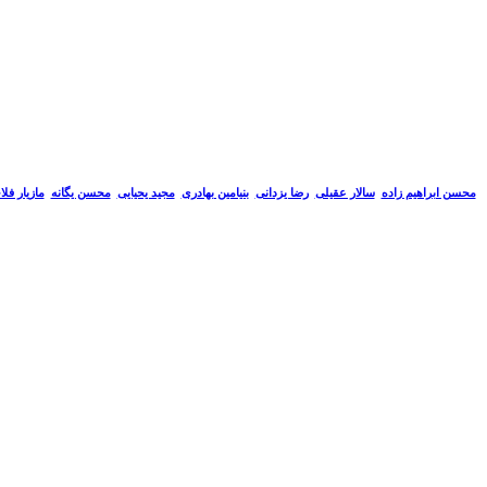
سالار عقیلی
رضا یزدانی
بنیامین بهادری
مجید یحیایی
محسن یگانه
مازیار فل
محسن ابراهیم زاده