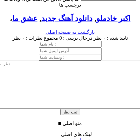
برچسب ها
اکبر خادملو
,
دانلود آهنگ جدید
,
عشق ما
،
بازگشت به صفحه اصلی
تایید شده : ۰ نظر
درحال برسی : 0
مجموع نظرات : ۰ نظر
منو اصلی
■
لینک های اصلی