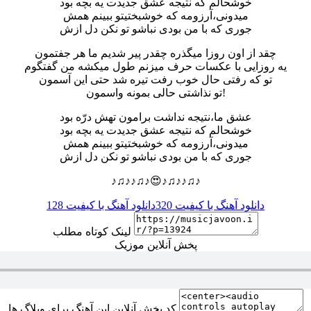
خوشحالم که نتیجه عشق جدیدت یه بچه بود
میدونی،آرزومه که خوشبختیتو ببینم همش
جوری که با من بودی نباشو تو نکن دل ازش
چقد از اون روزا میگذره چقدر پیر شدیم ما هر جفتمون
یه روزایی با عکسات حرف میزنم طول میکشه من گفتگوم
تو که رفتی حال خوب رفت تیره شد حتی این آسمون
تو نذاشتی حالی بمونه واسمون!
عشق ما،نتیجه نداشت برامون تهش درّه بود
خوشحالم که نتیجه عشق جدیدت یه بچه بود
میدونی،آرزومه که خوشبختیتو ببینم همش
جوری که با من بودی نباشو تو نکن دل ازش
♪♫♪♪♫♪😍♪♫♪♪♫♪
دانلود آهنگ با کیفیت 320
دانلود آهنگ با کیفیت 128
لینک کوتاه مطلب
پخش آنلاین موزیک
کد پخش آنلاین این آهنگ برای وبلاگ ها