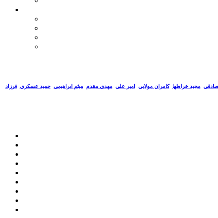
صادقی
مجید خراطها
کامران مولایی
امیر علی
مهدی مقدم
میثم ابراهیمی
حمید عسکری
فرزاد