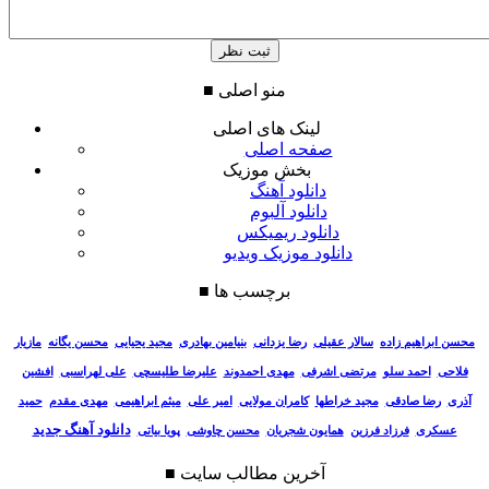
منو اصلی
■
لینک های اصلی
صفحه اصلی
بخش موزیک
دانلود آهنگ
دانلود آلبوم
دانلود ریمیکس
دانلود موزیک ویدیو
برچسب ها
■
سالار عقیلی
رضا یزدانی
بنیامین بهادری
مجید یحیایی
محسن یگانه
مازیار
محسن ابراهیم زاده
فلاحی
احمد سلو
مرتضی اشرفی
مهدی احمدوند
علیرضا طلیسچی
علی لهراسبی
افشین
آذری
رضا صادقی
مجید خراطها
کامران مولایی
امیر علی
میثم ابراهیمی
مهدی مقدم
حمید
دانلود آهنگ جدید
عسکری
فرزاد فرزین
همایون شجریان
محسن چاوشی
پویا بیاتی
آخرین مطالب سایت
■