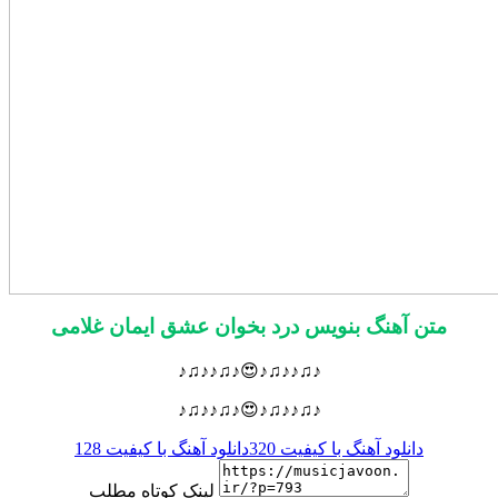
متن آهنگ بنویس درد بخوان عشق ایمان غلامی
♪♫♪♪♫♪😍♪♫♪♪♫♪
♪♫♪♪♫♪😍♪♫♪♪♫♪
دانلود آهنگ با کیفیت 320
دانلود آهنگ با کیفیت 128
لینک کوتاه مطلب