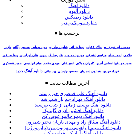
دانلود آهنگ
دانلود آلبوم
دانلود ریمیکس
دانلود موزیک ویدیو
برچسب ها
■
سالار عقیلی
رضا یزدانی
بنیامین بهادری
مجید یحیایی
محسن یگانه
مازیار
محسن ابراهیم زاده
فلاحی
احمد سلو
مرتضی اشرفی
مهدی احمدوند
علیرضا طلیسچی
علی لهراسبی
رضا صادقی
مجید خراطها
افشین آذری
کامران مولایی
امیر علی
مهدی مقدم
میثم ابراهیمی
حمید عسکری
دانلود آهنگ جدید
فرزاد فرزین
همایون شجریان
محسن چاوشی
پویا بیاتی
آخرین مطالب سایت
■
دانلود آهنگ علی قمصری خیز رستم
دانلود آهنگ مهراد جم باز شب شد
دانلود آهنگ یوسف زمانی از شب بپرسید
دانلود آهنگ افشین آذری گلینلیک
دانلود آهنگ دیمو حالمو عوض کن
دانلود آهنگ میثاق راد و مهدی یاریان دختر شمرون
دانلود آهنگ میثم ابراهیمی مهربون من (پیانو ورژن)
دانلود آهنگ آراد کی هواییت کرد