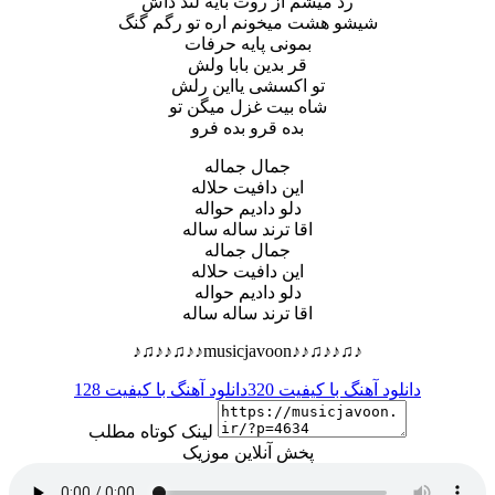
رد میشم از روت بایه لند داش
شیشو هشت میخونم اره تو رگم گنگ
بمونی پایه حرفات
قر بدین بابا ولش
تو اکسشی یااین رلش
شاه بیت غزل میگن تو
بده قرو بده فرو
جمال جماله
این دافیت حلاله
دلو دادیم حواله
اقا ترند ساله ساله
جمال جماله
این دافیت حلاله
دلو دادیم حواله
اقا ترند ساله ساله
♪♫♪♪♫♪♪musicjavoon♪♪♫♪♪♫♪
دانلود آهنگ با کیفیت 320
دانلود آهنگ با کیفیت 128
لینک کوتاه مطلب
پخش آنلاین موزیک