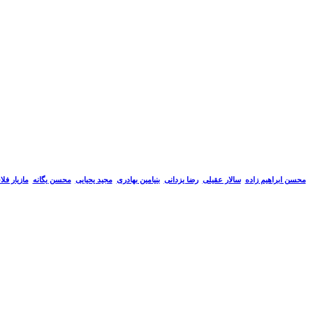
سالار عقیلی
رضا یزدانی
بنیامین بهادری
مجید یحیایی
محسن یگانه
مازیار فل
محسن ابراهیم زاده