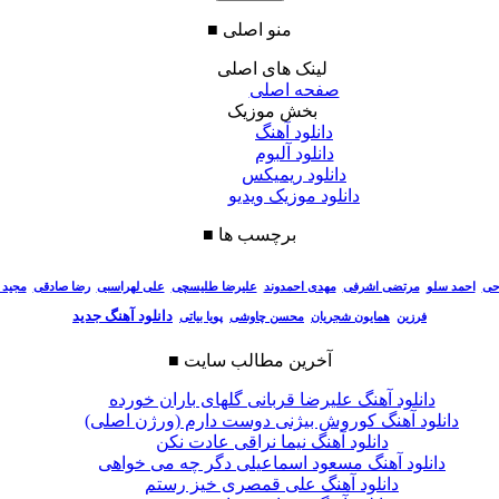
منو اصلی
■
لینک های اصلی
صفحه اصلی
بخش موزیک
دانلود آهنگ
دانلود آلبوم
دانلود ریمیکس
دانلود موزیک ویدیو
برچسب ها
■
احی
احمد سلو
مرتضی اشرفی
مهدی احمدوند
علیرضا طلیسچی
علی لهراسبی
رضا صادقی
مجید 
دانلود آهنگ جدید
فرزین
همایون شجریان
محسن چاوشی
پویا بیاتی
آخرین مطالب سایت
■
دانلود آهنگ علیرضا قربانی گلهای باران خورده
دانلود آهنگ کوروش بیژنی دوست دارم (ورژن اصلی)
دانلود آهنگ نیما نراقی عادت نکن
دانلود آهنگ مسعود اسماعیلی دگر چه می خواهی
دانلود آهنگ علی قمصری خیز رستم