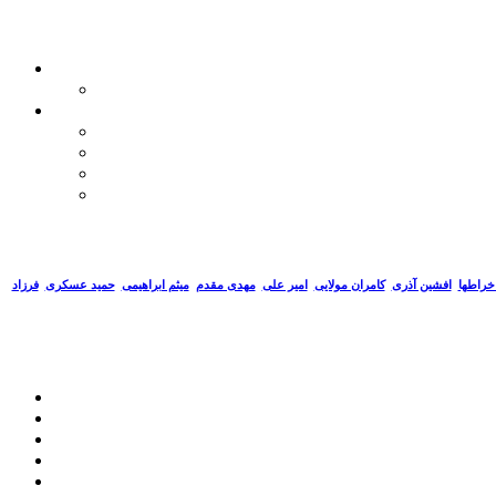
خراطها
افشین آذری
کامران مولایی
امیر علی
مهدی مقدم
میثم ابراهیمی
حمید عسکری
فرزاد