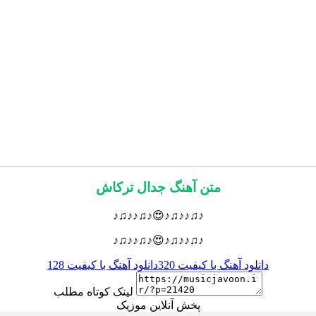
متن آهنگ جدال ترکاش
♪♫♪♪♫♪😍♪♫♪♪♫♪
♪♫♪♪♫♪😍♪♫♪♪♫♪
دانلود آهنگ با کیفیت 320
دانلود آهنگ با کیفیت 128
لینک کوتاه مطلب
پخش آنلاین موزیک