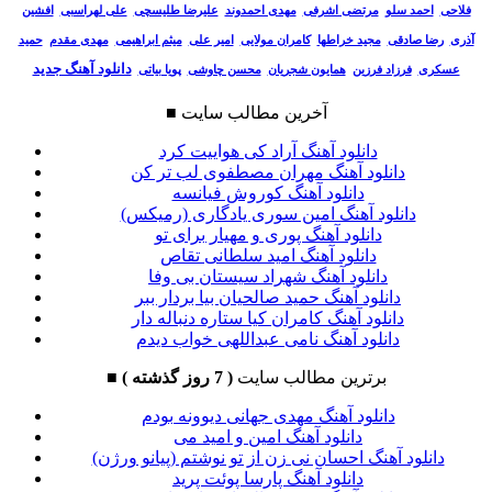
فلاحی
احمد سلو
مرتضی اشرفی
مهدی احمدوند
علیرضا طلیسچی
علی لهراسبی
افشین
آذری
رضا صادقی
مجید خراطها
کامران مولایی
امیر علی
میثم ابراهیمی
مهدی مقدم
حمید
دانلود آهنگ جدید
عسکری
فرزاد فرزین
همایون شجریان
محسن چاوشی
پویا بیاتی
آخرین مطالب سایت
■
دانلود آهنگ آراد کی هواییت کرد
دانلود آهنگ مهران مصطفوی لب تر کن
دانلود آهنگ کوروش فیانسه
دانلود آهنگ امین سوری یادگاری (رمیکس)
دانلود آهنگ پوری و مهیار برای تو
دانلود آهنگ امید سلطانی تقاص
دانلود آهنگ شهراد سیستان بی وفا
دانلود آهنگ حمید صالحیان بیا بردار ببر
دانلود آهنگ کامران کیا ستاره دنباله دار
دانلود آهنگ نامی عبداللهی خواب دیدم
برترین مطالب سایت
( 7 روز گذشته )
■
دانلود آهنگ مهدی جهانی دیوونه بودم
دانلود آهنگ امین و امید می
دانلود آهنگ احسان نی زن از تو نوشتم (پیانو ورژن)
دانلود آهنگ پارسا پوئت پرید