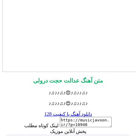
متن آهنگ عدالت حجت درولی
♪♫♪♪♫♪😍♪♫♪♪♫♪
♪♫♪♪♫♪😍♪♫♪♪♫♪
دانلود آهنگ با کیفیت 128
لینک کوتاه مطلب
پخش آنلاین موزیک