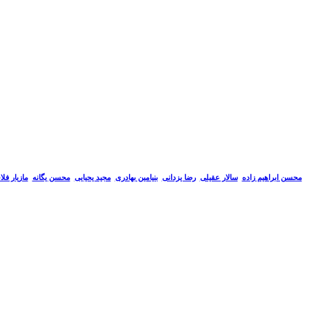
سالار عقیلی
رضا یزدانی
بنیامین بهادری
مجید یحیایی
محسن یگانه
مازیار فل
محسن ابراهیم زاده