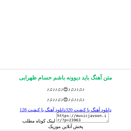
متن آهنگ باید دیوونه باشم حسام ظهرابی
♪♫♪♪♫♪😍♪♫♪♪♫♪
♪♫♪♪♫♪😍♪♫♪♪♫♪
دانلود آهنگ با کیفیت 320
دانلود آهنگ با کیفیت 128
لینک کوتاه مطلب
پخش آنلاین موزیک