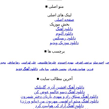
منو اصلی
■
لینک های اصلی
صفحه اصلی
بخش موزیک
دانلود آهنگ
دانلود آلبوم
دانلود ریمیکس
دانلود موزیک ویدیو
برچسب ها
■
احی
احمد سلو
مرتضی اشرفی
مهدی احمدوند
علیرضا طلیسچی
علی لهراسبی
رضا صادقی
مجید 
دانلود آهنگ جدید
فرزین
همایون شجریان
محسن چاوشی
پویا بیاتی
آخرین مطالب سایت
■
دانلود آهنگ افشین آذری گلینلیک
دانلود آهنگ دیمو حالمو عوض کن
دانلود آهنگ میثاق راد و مهدی یاریان دختر شمرون
دانلود آهنگ میثم ابراهیمی مهربون من (پیانو ورژن)
دانلود آهنگ آراد کی هواییت کرد