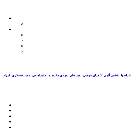
خراطها
افشین آذری
کامران مولایی
امیر علی
مهدی مقدم
میثم ابراهیمی
حمید عسکری
فرزاد