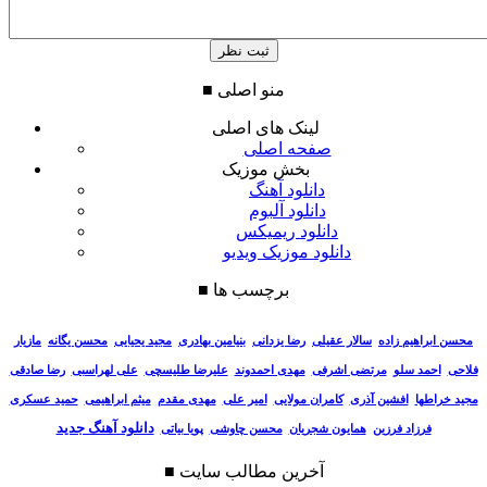
منو اصلی
■
لینک های اصلی
صفحه اصلی
بخش موزیک
دانلود آهنگ
دانلود آلبوم
دانلود ریمیکس
دانلود موزیک ویدیو
برچسب ها
■
سالار عقیلی
رضا یزدانی
بنیامین بهادری
مجید یحیایی
محسن یگانه
مازیار
محسن ابراهیم زاده
فلاحی
احمد سلو
مرتضی اشرفی
مهدی احمدوند
علیرضا طلیسچی
علی لهراسبی
رضا صادقی
مجید خراطها
افشین آذری
کامران مولایی
امیر علی
مهدی مقدم
میثم ابراهیمی
حمید عسکری
دانلود آهنگ جدید
فرزاد فرزین
همایون شجریان
محسن چاوشی
پویا بیاتی
آخرین مطالب سایت
■