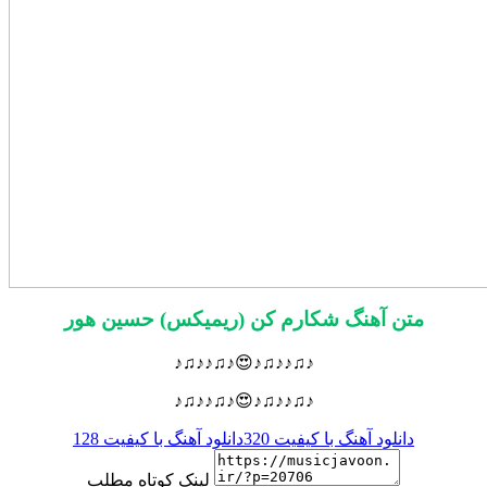
متن آهنگ شکارم کن (ریمیکس) حسین هور
♪♫♪♪♫♪😍♪♫♪♪♫♪
♪♫♪♪♫♪😍♪♫♪♪♫♪
دانلود آهنگ با کیفیت 320
دانلود آهنگ با کیفیت 128
لینک کوتاه مطلب