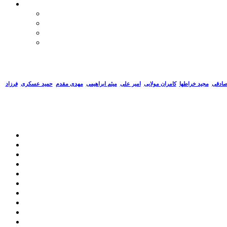
صادقی
مجید خراطها
کامران مولایی
امیر علی
میثم ابراهیمی
مهدی مقدم
حمید عسکری
فرزاد