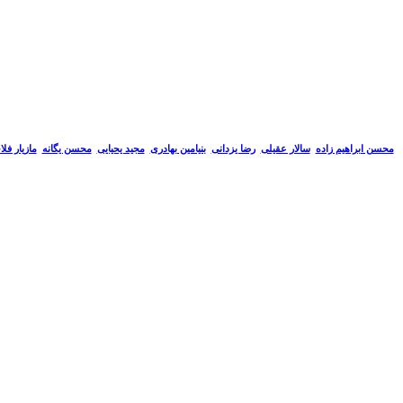
سالار عقیلی
رضا یزدانی
بنیامین بهادری
مجید یحیایی
محسن یگانه
مازیار فل
محسن ابراهیم زاده