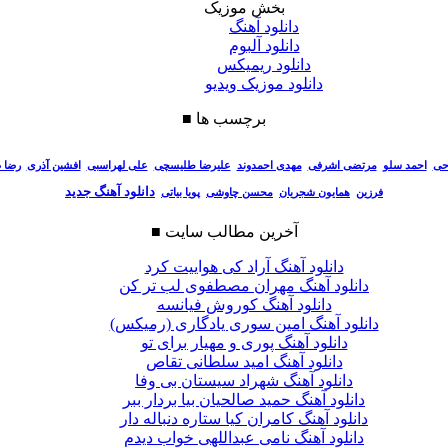
بخش موزیک
دانلود آهنگ
دانلود آلبوم
دانلود ریمیکس
دانلود موزیک ویدیو
برچسب ها
■
احی
احمد سلو
مرتضی اشرفی
مهدی احمدوند
علیرضا طلیسچی
علی لهراسبی
افشین آذری
رضا 
دانلود آهنگ جدید
فرزین
همایون شجریان
محسن چاوشی
پویا بیاتی
آخرین مطالب سایت
■
دانلود آهنگ آراد کی هواییت کرد
دانلود آهنگ مهران مصطفوی لب تر کن
دانلود آهنگ کوروش فیانسه
دانلود آهنگ امین سوری یادگاری (رمیکس)
دانلود آهنگ پوری و مهیار برای تو
دانلود آهنگ امید سلطانی تقاص
دانلود آهنگ شهراد سیستان بی وفا
دانلود آهنگ حمید صالحیان بیا بردار ببر
دانلود آهنگ کامران کیا ستاره دنباله دار
دانلود آهنگ نامی عبداللهی خواب دیدم