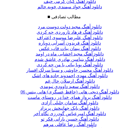
دانلود آهنگ کیان کرمی حیف
دانلود آهنگ جواد میمندی خوبه حالم
مطالب تصادفی
■
دانلود آهنگ مجید دولت دوست مرد
دانلود آهنگ فرهاد تاروردی چه کردی
دانلود آهنگ علیرضا موسوی اعتراف
دانلود آهنگ فریدون آسرایی دوباره
دانلود آهنگ پیمان بیات قاب عکس
دانلود آهنگ مجید اخشابی ماه در اومد
دانلود آهنگ بنیامین بهادری عاشق شدم
دانلود آهنگ پویا بیاتی با من چه کردی
دانلود آهنگ محسن چاوشی و سینا سرلک افسار
دانلود آهنگ مهدی احمدوند جاده های اشک
دانلود آهنگ ارسلان حال غم
دانلود آهنگ سعید داوودی نیومدی
دانلود آهنگ دیجی هانی (حافظ عسگری) هانی بیتس 06
دانلود آهنگ پرواز همای خدا در روستای ماست
دانلود آهنگ سامان جلیلی آزادی
دانلود آهنگ بابک جهانبخش پریزاد
دانلود آهنگ امیرعباس گودرزی نگاه آخر
دانلود آهنگ حسین بارانی فکر تو
دانلود آهنگ رضا عاقلی مرهم