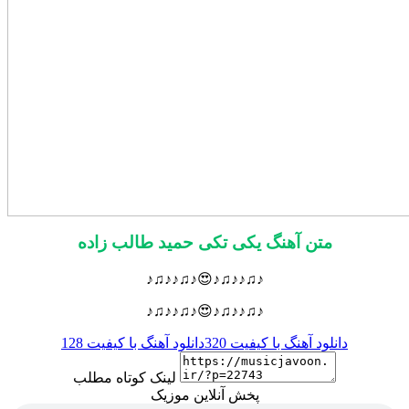
متن آهنگ یکی تکی حمید طالب زاده
♪♫♪♪♫♪😍♪♫♪♪♫♪
♪♫♪♪♫♪😍♪♫♪♪♫♪
دانلود آهنگ با کیفیت 320
دانلود آهنگ با کیفیت 128
لینک کوتاه مطلب
پخش آنلاین موزیک