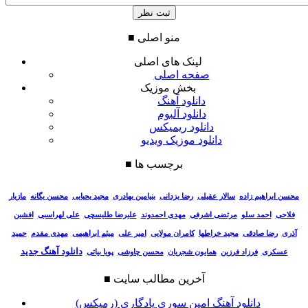
منو اصلی
■
لینک های اصلی
صفحه اصلی
بخش موزیک
دانلود آهنگ
دانلود آلبوم
دانلود ریمیکس
دانلود موزیک ویدیو
برچسب ها
■
سالار عقیلی
رضا یزدانی
بنیامین بهادری
مجید یحیایی
محسن یگانه
مازیار
محسن ابراهیم زاده
فلاحی
احمد سلو
مرتضی اشرفی
مهدی احمدوند
علیرضا طلیسچی
علی لهراسبی
افشین
آذری
رضا صادقی
مجید خراطها
کامران مولایی
امیر علی
میثم ابراهیمی
مهدی مقدم
حمید
دانلود آهنگ جدید
عسکری
فرزاد فرزین
همایون شجریان
محسن چاوشی
پویا بیاتی
آخرین مطالب سایت
■
دانلود آهنگ امین سوری یادگاری (رمیکس)