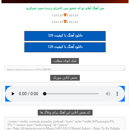
متن آهنگ آهای تو که عشق منی (اجرای زنده) حمید عسکری
♪♫♪♪♫♪
♪♫♪♪♫♪
♪♫♪♪♫♪
♪♫♪♪♫♪
دانلود آهنگ با کیفیت 320
دانلود آهنگ با کیفیت 128
لینک کوتاه مطلب
پخش آنلاین موزیک
کد پخش آنلاین این آهنگ برای وبلاگ ها