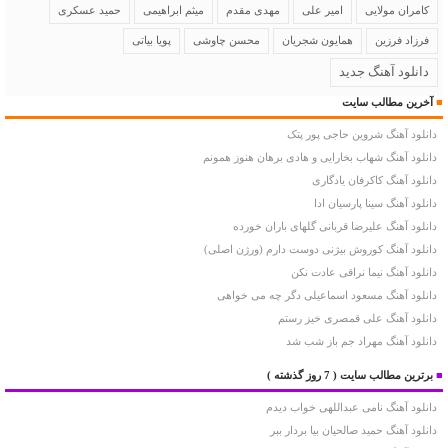
کامران مولایی
امیر علی
مهدی مقدم
میثم ابراهیمی
حمید عسکری
فرزاد فرزین
همایون شجریان
محسن چاوشی
پویا بیاتی
دانلود آهنگ جدید
■
آخرین مطالب سایت
دانلود آهنگ شروین حاجی پور پتک
دانلود آهنگ شهاب بخارایی و هادی برهان هنوز همونم
دانلود آهنگ کاکرفان یادگاری
دانلود آهنگ سینا پارسیان ادا
دانلود آهنگ علیرضا قربانی گلهای باران خورده
دانلود آهنگ کوروش بیژنی دوست دارم (ورژن اصلی)
دانلود آهنگ نیما نراقی عادت نکن
دانلود آهنگ مسعود اسماعیلی دگر چه می خواهی
دانلود آهنگ علی قمصری خیز رستم
دانلود آهنگ مهراد جم باز شب شد
■
برترین مطالب سایت
( 7 روز گذشته )
دانلود آهنگ نامی عبداللهی خواب دیدم
دانلود آهنگ حمید صالحیان بیا بردار ببر