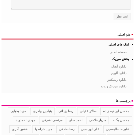
■
منو اصلی
لینک های اصلی
صفحه اصلی
بخش موزیک
دانلود آهنگ
دانلود آلبوم
دانلود ریمیکس
دانلود موزیک ویدیو
■
برچسب ها
سالار عقیلی
رضا یزدانی
بنیامین بهادری
مجید یحیایی
محسن ابراهیم زاده
محسن یگانه
مازیار فلاحی
احمد سلو
مرتضی اشرفی
مهدی احمدوند
علیرضا طلیسچی
علی لهراسبی
رضا صادقی
مجید خراطها
افشین آذری