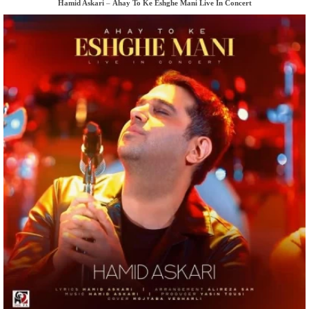
Hamid Askari
–
Ahay To Ke Eshghe Mani Live In Concert