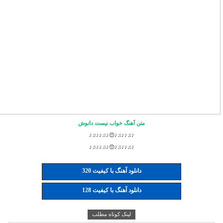
متن آهنگ خواب نیست دانوش
♪♫♪♪♫♪😍♪♫♪♪♫♪
♪♫♪♪♫♪😍♪♫♪♪♫♪
دانلود آهنگ با کیفیت 320
دانلود آهنگ با کیفیت 128
لینک کوتاه مطلب