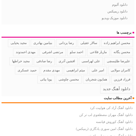
دانلود آلبوم
دانلود ریمیکس
دانلود موزیک ویدیو
■
برچسب ها
سالار عقیلی
رضا یزدانی
بنیامین بهادری
مجید یحیایی
محسن ابراهیم زاده
محسن یگانه
مازیار فلاحی
احمد سلو
مرتضی اشرفی
مهدی احمدوند
علیرضا طلیسچی
علی لهراسبی
افشین آذری
رضا صادقی
مجید خراطها
کامران مولایی
امیر علی
میثم ابراهیمی
مهدی مقدم
حمید عسکری
فرزاد فرزین
همایون شجریان
محسن چاوشی
پویا بیاتی
دانلود آهنگ جدید
■
آخرین مطالب سایت
دانلود آهنگ آراد کی هواییت کرد
دانلود آهنگ مهران مصطفوی لب تر کن
دانلود آهنگ کوروش فیانسه
دانلود آهنگ امین سوری یادگاری (رمیکس)
دانلود آهنگ پوری و مهیار برای تو