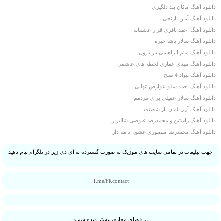
دانلود آهنگ ماکان بند دلگیری
دانلود آهنگ آمین نارنجی
دانلود آهنگ احمد باقری قرار عاشقانه
دانلود آهنگ سالار پاشا خیره
دانلود آهنگ میثم ابراهیمی باز بارون
دانلود آهنگ مهدی عماری لحظه های عاشقی
دانلود آهنگ نیواد 4 صبح
دانلود آهنگ احمد سلو عوارض تنهایی
دانلود آهنگ سالار عقیلی برای مردمم
دانلود آهنگ آراز المان ناز شصتت
دانلود آهنگ راستین و محمدرضا عیوضی شالیزار
دانلود آهنگ محمدرضا منصوری عشق ادامه دار
جهت تبلیغات در تمامی سایت های موزیک به صورت گسترده به ای دی زیر در تلگرام پیام دهید
:
T.me/FKcontact
در فضای مجازی بیشتر دیده شوید