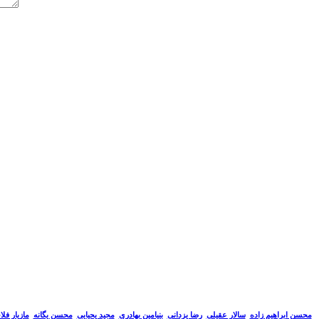
سالار عقیلی
رضا یزدانی
بنیامین بهادری
مجید یحیایی
محسن یگانه
مازیار فل
محسن ابراهیم زاده