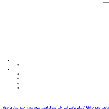
صادقی
مجید خراطها
کامران مولایی
امیر علی
میثم ابراهیمی
مهدی مقدم
حمید عسکری
فرزاد