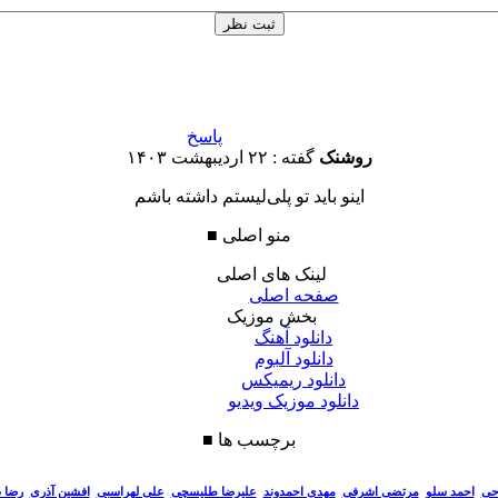
پاسخ
روشنک
گفته :
۲۲ اردیبهشت ۱۴۰۳
اینو باید تو پلی‌لیستم داشته باشم
منو اصلی
■
لینک های اصلی
صفحه اصلی
بخش موزیک
دانلود آهنگ
دانلود آلبوم
دانلود ریمیکس
دانلود موزیک ویدیو
برچسب ها
■
احی
احمد سلو
مرتضی اشرفی
مهدی احمدوند
علیرضا طلیسچی
علی لهراسبی
افشین آذری
رضا 