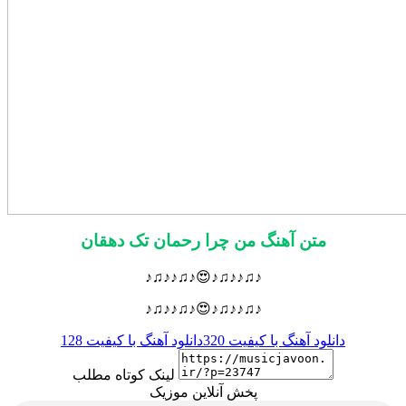
متن آهنگ من چرا رحمان تک دهقان
♪♫♪♪♫♪😍♪♫♪♪♫♪
♪♫♪♪♫♪😍♪♫♪♪♫♪
دانلود آهنگ با کیفیت 320
دانلود آهنگ با کیفیت 128
لینک کوتاه مطلب
پخش آنلاین موزیک