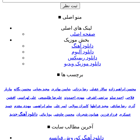
منو اصلی
■
لینک های اصلی
صفحه اصلی
بخش موزیک
دانلود آهنگ
دانلود آلبوم
دانلود ریمیکس
دانلود موزیک ویدیو
برچسب ها
■
سالار عقیلی
رضا یزدانی
بنیامین بهادری
مجید یحیایی
محسن یگانه
مازیار
محسن ابراهیم زاده
فلاحی
احمد سلو
مرتضی اشرفی
مهدی احمدوند
علیرضا طلیسچی
علی لهراسبی
افشین
آذری
رضا صادقی
مجید خراطها
کامران مولایی
امیر علی
میثم ابراهیمی
مهدی مقدم
حمید
دانلود آهنگ جدید
عسکری
فرزاد فرزین
همایون شجریان
محسن چاوشی
پویا بیاتی
آخرین مطالب سایت
■
دانلود آهنگ کوروش فیانسه