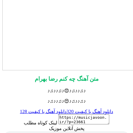
متن آهنگ چه کنم رضا بهرام
♪♫♪♪♫♪😍♪♫♪♪♫♪
♪♫♪♪♫♪😍♪♫♪♪♫♪
دانلود آهنگ با کیفیت 320
دانلود آهنگ با کیفیت 128
لینک کوتاه مطلب
پخش آنلاین موزیک