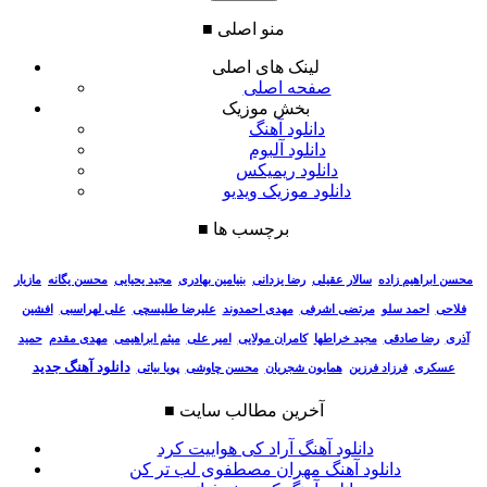
منو اصلی
■
لینک های اصلی
صفحه اصلی
بخش موزیک
دانلود آهنگ
دانلود آلبوم
دانلود ریمیکس
دانلود موزیک ویدیو
برچسب ها
■
سالار عقیلی
رضا یزدانی
بنیامین بهادری
مجید یحیایی
محسن یگانه
مازیار
محسن ابراهیم زاده
فلاحی
احمد سلو
مرتضی اشرفی
مهدی احمدوند
علیرضا طلیسچی
علی لهراسبی
افشین
آذری
رضا صادقی
مجید خراطها
کامران مولایی
امیر علی
میثم ابراهیمی
مهدی مقدم
حمید
دانلود آهنگ جدید
عسکری
فرزاد فرزین
همایون شجریان
محسن چاوشی
پویا بیاتی
آخرین مطالب سایت
■
دانلود آهنگ آراد کی هواییت کرد
دانلود آهنگ مهران مصطفوی لب تر کن