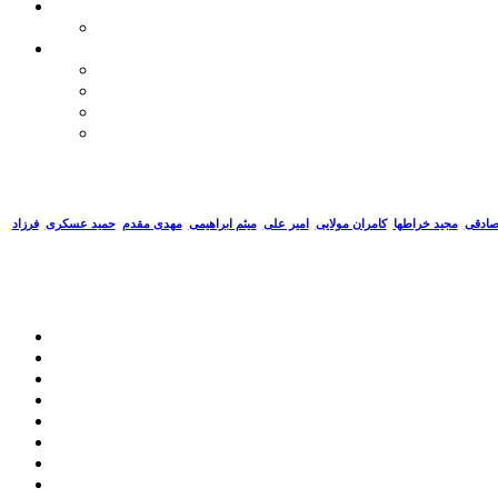
صادقی
مجید خراطها
کامران مولایی
امیر علی
میثم ابراهیمی
مهدی مقدم
حمید عسکری
فرزاد