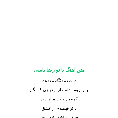
متن آهنگ با تو رضا یاسی
♪♫♪♪♫♪😍♪♫♪♪♫♪
باتو‌ آرومه دلم ، از تو‌هرچی‌ که بگم
کمه بازم و دلم لرزیده
با تو فهمیدم از عشق
هرکی عاشق شه دلش