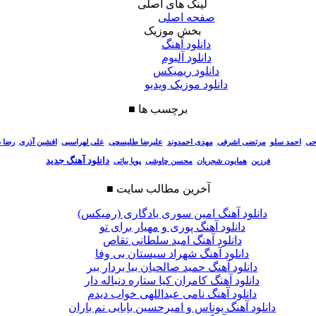
لینک های اصلی
صفحه اصلی
بخش موزیک
دانلود آهنگ
دانلود آلبوم
دانلود ریمیکس
دانلود موزیک ویدیو
برچسب ها
■
احی
احمد سلو
مرتضی اشرفی
مهدی احمدوند
علیرضا طلیسچی
علی لهراسبی
افشین آذری
رضا 
دانلود آهنگ جدید
فرزین
همایون شجریان
محسن چاوشی
پویا بیاتی
آخرین مطالب سایت
■
دانلود آهنگ امین سوری یادگاری (رمیکس)
دانلود آهنگ پوری و مهیار برای تو
دانلود آهنگ امید سلطانی تقاص
دانلود آهنگ شهراد سیستان بی وفا
دانلود آهنگ حمید صالحیان بیا بردار ببر
دانلود آهنگ کامران کیا ستاره دنباله دار
دانلود آهنگ نامی عبداللهی خواب دیدم
دانلود آهنگ یوناس و امیرحسین بابایی نم باران