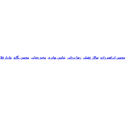
سالار عقیلی
رضا یزدانی
بنیامین بهادری
مجید یحیایی
محسن یگانه
مازیار فل
محسن ابراهیم زاده