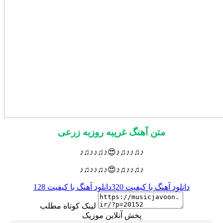
متن آهنگ غریبه روزبه زرعی
♪♫♪♪♫♪😍♪♫♪♪♫♪
♪♫♪♪♫♪😍♪♫♪♪♫♪
دانلود آهنگ با کیفیت 320
دانلود آهنگ با کیفیت 128
لینک کوتاه مطلب
پخش آنلاین موزیک