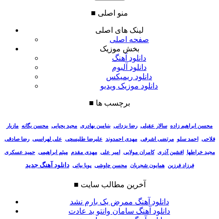
منو اصلی
■
لینک های اصلی
صفحه اصلی
بخش موزیک
دانلود آهنگ
دانلود آلبوم
دانلود ریمیکس
دانلود موزیک ویدیو
برچسب ها
■
سالار عقیلی
رضا یزدانی
بنیامین بهادری
مجید یحیایی
محسن یگانه
مازیار
محسن ابراهیم زاده
فلاحی
احمد سلو
مرتضی اشرفی
مهدی احمدوند
علیرضا طلیسچی
علی لهراسبی
رضا صادقی
مجید خراطها
افشین آذری
کامران مولایی
امیر علی
مهدی مقدم
میثم ابراهیمی
حمید عسکری
دانلود آهنگ جدید
فرزاد فرزین
همایون شجریان
محسن چاوشی
پویا بیاتی
آخرین مطالب سایت
■
دانلود آهنگ ممرض یک بارم نشد
دانلود آهنگ سامان وانتو بد عادت