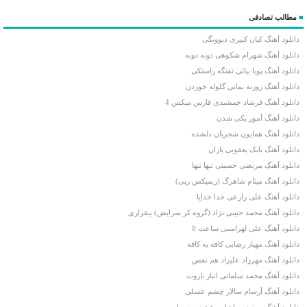
■
مطالب تصادفی
دانلود آهنگ کیان کبیری دیوونگی
دانلود آهنگ شهرام شکوهی دونه دونه
دانلود آهنگ پویا بیاتی تفنگه راستکی
دانلود آهنگ روزبه بمانی گلوله خوردن
دانلود آهنگ فرشاد جمشیدی فارس میکس 4
دانلود آهنگ آمور یکی شدن
دانلود آهنگ همایون شجریان دلشده
دانلود آهنگ بابک یعقوبی باران
دانلود آهنگ مرتضی حسینی تنها تنها
دانلود آهنگ میثام شاهرگ (ریمیکس رپی)
دانلود آهنگ علی زارعی خدا خدایا
دانلود آهنگ محمد حبیبی نژاد (گروه کر سرایش) بیقراری
دانلود آهنگ علی لهراسبی ساعت 8
دانلود آهنگ مهیار رضایی کافه به کافه
دانلود آهنگ مهرزاد علیزاد هم نفس
دانلود آهنگ محمد سلمانی انبار باروت
دانلود آهنگ آرسام سالار چشم عسلی