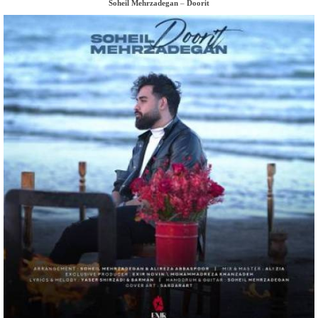
Soheil Mehrzadegan
–
Doorit