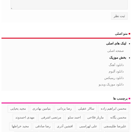
■
منو اصلی
لینک های اصلی
صفحه اصلی
بخش موزیک
دانلود آهنگ
دانلود آلبوم
دانلود ریمیکس
دانلود موزیک ویدیو
■
برچسب ها
سالار عقیلی
رضا یزدانی
بنیامین بهادری
مجید یحیایی
محسن ابراهیم زاده
محسن یگانه
مازیار فلاحی
احمد سلو
مرتضی اشرفی
مهدی احمدوند
علیرضا طلیسچی
علی لهراسبی
افشین آذری
رضا صادقی
مجید خراطها