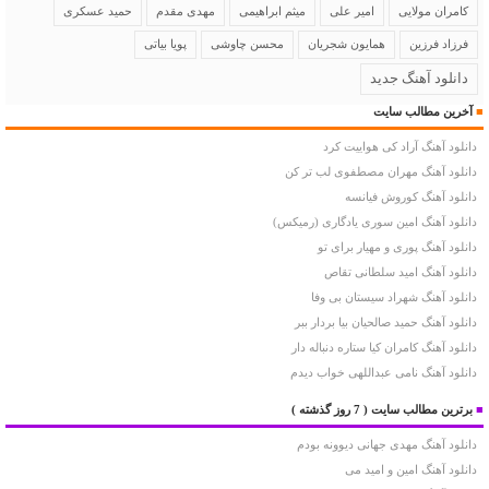
کامران مولایی
امیر علی
میثم ابراهیمی
مهدی مقدم
حمید عسکری
فرزاد فرزین
همایون شجریان
محسن چاوشی
پویا بیاتی
دانلود آهنگ جدید
■
آخرین مطالب سایت
دانلود آهنگ آراد کی هواییت کرد
دانلود آهنگ مهران مصطفوی لب تر کن
دانلود آهنگ کوروش فیانسه
دانلود آهنگ امین سوری یادگاری (رمیکس)
دانلود آهنگ پوری و مهیار برای تو
دانلود آهنگ امید سلطانی تقاص
دانلود آهنگ شهراد سیستان بی وفا
دانلود آهنگ حمید صالحیان بیا بردار ببر
دانلود آهنگ کامران کیا ستاره دنباله دار
دانلود آهنگ نامی عبداللهی خواب دیدم
■
برترین مطالب سایت
( 7 روز گذشته )
دانلود آهنگ مهدی جهانی دیوونه بودم
دانلود آهنگ امین و امید می