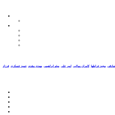
صادقی
مجید خراطها
کامران مولایی
امیر علی
میثم ابراهیمی
مهدی مقدم
حمید عسکری
فرزاد