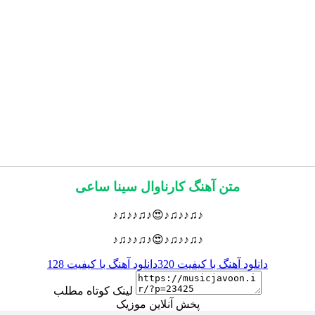
متن آهنگ کارناوال سینا ساعی
♪♫♪♪♫♪😍♪♫♪♪♫♪
♪♫♪♪♫♪😍♪♫♪♪♫♪
دانلود آهنگ با کیفیت 320
دانلود آهنگ با کیفیت 128
لینک کوتاه مطلب
پخش آنلاین موزیک