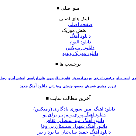
منو اصلی
■
لینک های اصلی
صفحه اصلی
بخش موزیک
دانلود آهنگ
دانلود آلبوم
دانلود ریمیکس
دانلود موزیک ویدیو
برچسب ها
■
احی
احمد سلو
مرتضی اشرفی
مهدی احمدوند
علیرضا طلیسچی
علی لهراسبی
افشین آذری
رضا 
دانلود آهنگ جدید
فرزین
همایون شجریان
محسن چاوشی
پویا بیاتی
آخرین مطالب سایت
■
دانلود آهنگ امین سوری یادگاری (رمیکس)
دانلود آهنگ پوری و مهیار برای تو
دانلود آهنگ امید سلطانی تقاص
دانلود آهنگ شهراد سیستان بی وفا
دانلود آهنگ حمید صالحیان بیا بردار ببر