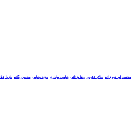
سالار عقیلی
رضا یزدانی
بنیامین بهادری
مجید یحیایی
محسن یگانه
مازیار فل
محسن ابراهیم زاده