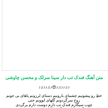
متن آهنگ فندک تب دار سینا سرلک و محسن چاوشی
♪♫♪♪♫♪😍♪♫♪♪♫♪
خطِ رو پیشونیم چشمای بارونیم دستای لرزونم پاهای بی جونم
روحِ سرگردونم گلهای ایوونم حتی
چوب سیگارم فندکِ تب دارم دوست دارم برگردی