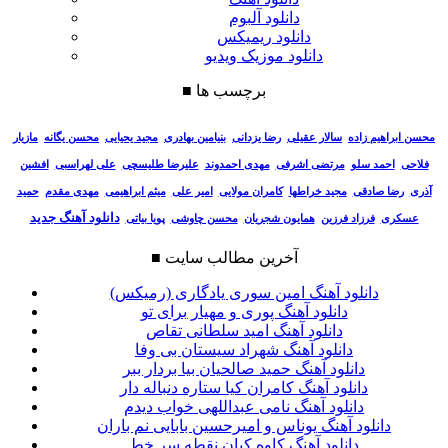
دانلود آلبوم
دانلود ریمیکس
دانلود موزیک ویدیو
برچسب ها
■
سالار عقیلی
رضا یزدانی
بنیامین بهادری
مجید یحیایی
محسن یگانه
مازیار
محسن ابراهیم زاده
فلاحی
احمد سلو
مرتضی اشرفی
مهدی احمدوند
علیرضا طلیسچی
علی لهراسبی
افشین
آذری
رضا صادقی
مجید خراطها
کامران مولایی
امیر علی
میثم ابراهیمی
مهدی مقدم
حمید
دانلود آهنگ جدید
عسکری
فرزاد فرزین
همایون شجریان
محسن چاوشی
پویا بیاتی
آخرین مطالب سایت
■
دانلود آهنگ امین سوری یادگاری (رمیکس)
دانلود آهنگ پوری و مهیار برای تو
دانلود آهنگ امید سلطانی تقاص
دانلود آهنگ شهراد سیستان بی وفا
دانلود آهنگ حمید صالحیان بیا بردار ببر
دانلود آهنگ کامران کیا ستاره دنباله دار
دانلود آهنگ نامی عبداللهی خواب دیدم
دانلود آهنگ یوناس و امیرحسین بابایی نم باران
دانلود آهنگ کاوه کیان نقطه سر خط