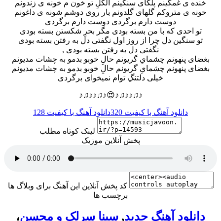
خنده ی غمگینم پلکای سنگینم الکلِ تو خون م خونه ی زندونم
خونه ی متروکم گلهای گلدونم بار روی دوشم شونه ی داغونم
دوست دارم برگردی دوست دارم برگردی
تو احدی که با من بسته بودی مگر بحرِ شکستن بسته بودی
تو سنگین دل چرا از روز اول نگفتی دل به رفتن بسته بودی
, نگفتی دل به رفتن بسته بودی
بغضای پنهونم چشمایِ گریونم حالِ خوبو بدمو به چشات مدیونم
بغضای پنهونم چشمایِ گریونم حالِ خوبو بدمو به چشات مدیونم
خیلی دلتنگِ توام نمیخوای برگردی
♪♫♪♪♫♪😍♪♫♪♪♫♪
دانلود آهنگ با کیفیت 320
دانلود آهنگ با کیفیت 128
لینک کوتاه مطلب
پخش آنلاین موزیک
کد پخش آنلاین این آهنگ برای وبلاگ ها
برچسب ها
دانلود آهنگ جدید
,
سینا سرلک و محسن
،