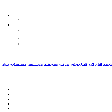
خراطها
افشین آذری
کامران مولایی
امیر علی
مهدی مقدم
میثم ابراهیمی
حمید عسکری
فرزاد