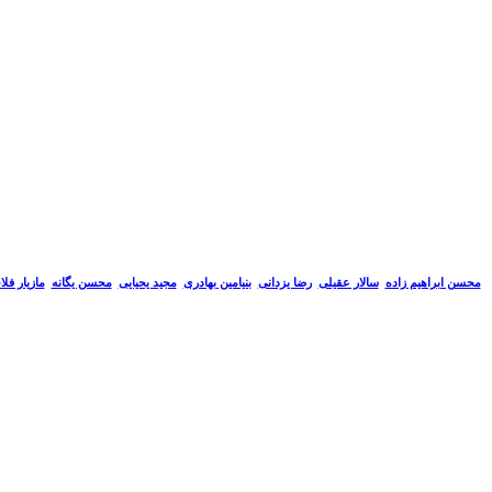
سالار عقیلی
رضا یزدانی
بنیامین بهادری
مجید یحیایی
محسن یگانه
مازیار فل
محسن ابراهیم زاده