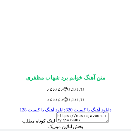
متن آهنگ خوابم برد شهاب مظفری
♪♫♪♪♫♪😍♪♫♪♪♫♪
♪♫♪♪♫♪😍♪♫♪♪♫♪
دانلود آهنگ با کیفیت 320
دانلود آهنگ با کیفیت 128
لینک کوتاه مطلب
پخش آنلاین موزیک