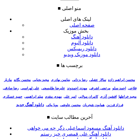
منو اصلی
■
لینک های اصلی
صفحه اصلی
بخش موزیک
دانلود آهنگ
دانلود آلبوم
دانلود ریمیکس
دانلود موزیک ویدیو
برچسب ها
■
سالار عقیلی
رضا یزدانی
بنیامین بهادری
مجید یحیایی
محسن یگانه
مازیار
محسن ابراهیم زاده
فلاحی
احمد سلو
مرتضی اشرفی
مهدی احمدوند
علیرضا طلیسچی
علی لهراسبی
رضا صادقی
مجید خراطها
افشین آذری
کامران مولایی
امیر علی
مهدی مقدم
میثم ابراهیمی
حمید عسکری
دانلود آهنگ جدید
فرزاد فرزین
همایون شجریان
محسن چاوشی
پویا بیاتی
آخرین مطالب سایت
■
دانلود آهنگ مسعود اسماعیلی دگر چه می خواهی
دانلود آهنگ علی قمصری خیز رستم