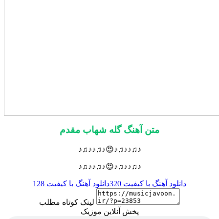
متن آهنگ گله شهاب مقدم
♪♫♪♪♫♪😍♪♫♪♪♫♪
♪♫♪♪♫♪😍♪♫♪♪♫♪
دانلود آهنگ با کیفیت 320
دانلود آهنگ با کیفیت 128
لینک کوتاه مطلب
پخش آنلاین موزیک