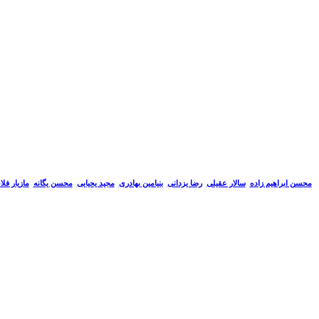
سالار عقیلی
رضا یزدانی
بنیامین بهادری
مجید یحیایی
محسن یگانه
مازیار فل
محسن ابراهیم زاده