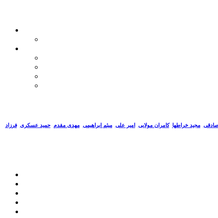
صادقی
مجید خراطها
کامران مولایی
امیر علی
میثم ابراهیمی
مهدی مقدم
حمید عسکری
فرزاد