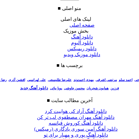
منو اصلی
■
لینک های اصلی
صفحه اصلی
بخش موزیک
دانلود آهنگ
دانلود آلبوم
دانلود ریمیکس
دانلود موزیک ویدیو
برچسب ها
■
احی
احمد سلو
مرتضی اشرفی
مهدی احمدوند
علیرضا طلیسچی
علی لهراسبی
افشین آذری
رضا 
دانلود آهنگ جدید
فرزین
همایون شجریان
محسن چاوشی
پویا بیاتی
آخرین مطالب سایت
■
دانلود آهنگ آراد کی هواییت کرد
دانلود آهنگ مهران مصطفوی لب تر کن
دانلود آهنگ کوروش فیانسه
دانلود آهنگ امین سوری یادگاری (رمیکس)
دانلود آهنگ پوری و مهیار برای تو