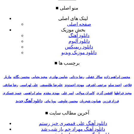
منو اصلی
■
لینک های اصلی
صفحه اصلی
بخش موزیک
دانلود آهنگ
دانلود آلبوم
دانلود ریمیکس
دانلود موزیک ویدیو
برچسب ها
■
سالار عقیلی
رضا یزدانی
بنیامین بهادری
مجید یحیایی
محسن یگانه
مازیار
محسن ابراهیم زاده
فلاحی
احمد سلو
مرتضی اشرفی
مهدی احمدوند
علیرضا طلیسچی
علی لهراسبی
رضا صادقی
مجید خراطها
افشین آذری
کامران مولایی
امیر علی
مهدی مقدم
میثم ابراهیمی
حمید عسکری
دانلود آهنگ جدید
فرزاد فرزین
همایون شجریان
محسن چاوشی
پویا بیاتی
آخرین مطالب سایت
■
دانلود آهنگ علی قمصری خیز رستم
دانلود آهنگ مهراد جم باز شب شد