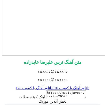
متن آهنگ ترس علیرضا عابدزاده
♪♫♪♪♫♪😍♪♫♪♪♫♪
♪♫♪♪♫♪😍♪♫♪♪♫♪
دانلود آهنگ با کیفیت 320
دانلود آهنگ با کیفیت 128
لینک کوتاه مطلب
پخش آنلاین موزیک