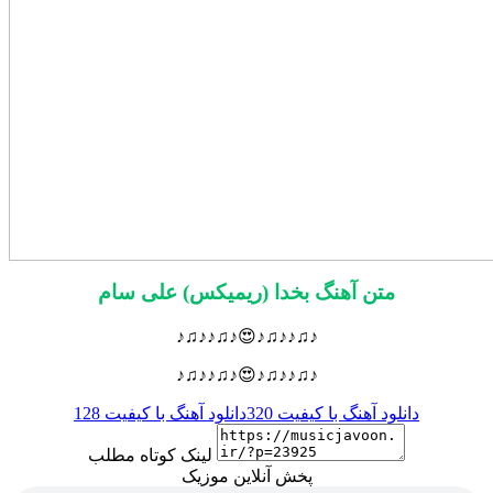
متن آهنگ بخدا (ریمیکس) علی سام
♪♫♪♪♫♪😍♪♫♪♪♫♪
♪♫♪♪♫♪😍♪♫♪♪♫♪
دانلود آهنگ با کیفیت 320
دانلود آهنگ با کیفیت 128
لینک کوتاه مطلب
پخش آنلاین موزیک