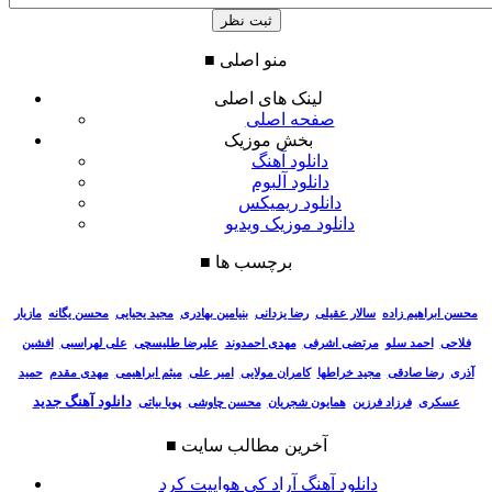
منو اصلی
■
لینک های اصلی
صفحه اصلی
بخش موزیک
دانلود آهنگ
دانلود آلبوم
دانلود ریمیکس
دانلود موزیک ویدیو
برچسب ها
■
سالار عقیلی
رضا یزدانی
بنیامین بهادری
مجید یحیایی
محسن یگانه
مازیار
محسن ابراهیم زاده
فلاحی
احمد سلو
مرتضی اشرفی
مهدی احمدوند
علیرضا طلیسچی
علی لهراسبی
افشین
آذری
رضا صادقی
مجید خراطها
کامران مولایی
امیر علی
میثم ابراهیمی
مهدی مقدم
حمید
دانلود آهنگ جدید
عسکری
فرزاد فرزین
همایون شجریان
محسن چاوشی
پویا بیاتی
آخرین مطالب سایت
■
دانلود آهنگ آراد کی هواییت کرد