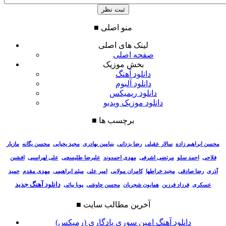
منو اصلی
■
لینک های اصلی
صفحه اصلی
بخش موزیک
دانلود آهنگ
دانلود آلبوم
دانلود ریمیکس
دانلود موزیک ویدیو
برچسب ها
■
سالار عقیلی
رضا یزدانی
بنیامین بهادری
مجید یحیایی
محسن یگانه
مازیار
محسن ابراهیم زاده
فلاحی
احمد سلو
مرتضی اشرفی
مهدی احمدوند
علیرضا طلیسچی
علی لهراسبی
افشین
آذری
رضا صادقی
مجید خراطها
کامران مولایی
امیر علی
میثم ابراهیمی
مهدی مقدم
حمید
دانلود آهنگ جدید
عسکری
فرزاد فرزین
همایون شجریان
محسن چاوشی
پویا بیاتی
آخرین مطالب سایت
■
دانلود آهنگ امین سوری یادگاری (رمیکس)