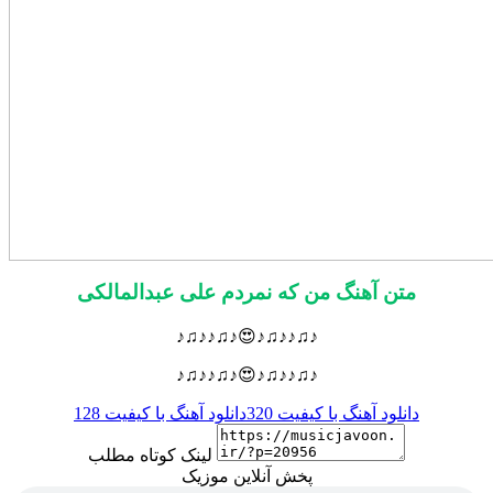
متن آهنگ من که نمردم علی عبدالمالکی
♪♫♪♪♫♪😍♪♫♪♪♫♪
♪♫♪♪♫♪😍♪♫♪♪♫♪
دانلود آهنگ با کیفیت 320
دانلود آهنگ با کیفیت 128
لینک کوتاه مطلب
پخش آنلاین موزیک