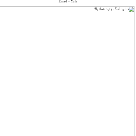
Emad
–
Yala