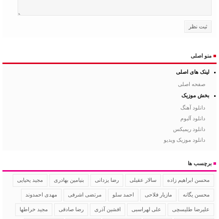
■
منو اصلی
لینک های اصلی
صفحه اصلی
بخش موزیک
دانلود آهنگ
دانلود آلبوم
دانلود ریمیکس
دانلود موزیک ویدیو
■
برچسب ها
سالار عقیلی
رضا یزدانی
بنیامین بهادری
مجید یحیایی
محسن ابراهیم زاده
محسن یگانه
مازیار فلاحی
احمد سلو
مرتضی اشرفی
مهدی احمدوند
علیرضا طلیسچی
علی لهراسبی
افشین آذری
رضا صادقی
مجید خراطها