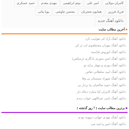
کامران مولایی
امیر علی
میثم ابراهیمی
مهدی مقدم
حمید عسکری
فرزاد فرزین
همایون شجریان
محسن چاوشی
پویا بیاتی
دانلود آهنگ جدید
■
آخرین مطالب سایت
دانلود آهنگ آراد کی هواییت کرد
دانلود آهنگ مهران مصطفوی لب تر کن
دانلود آهنگ کوروش فیانسه
دانلود آهنگ امین سوری یادگاری (رمیکس)
دانلود آهنگ پوری و مهیار برای تو
دانلود آهنگ امید سلطانی تقاص
دانلود آهنگ شهراد سیستان بی وفا
دانلود آهنگ حمید صالحیان بیا بردار ببر
دانلود آهنگ کامران کیا ستاره دنباله دار
دانلود آهنگ نامی عبداللهی خواب دیدم
■
برترین مطالب سایت
( 7 روز گذشته )
دانلود آهنگ مهدی جهانی دیوونه بودم
دانلود آهنگ امین و امید می