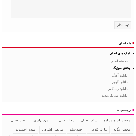
■
منو اصلی
لینک های اصلی
صفحه اصلی
بخش موزیک
دانلود آهنگ
دانلود آلبوم
دانلود ریمیکس
دانلود موزیک ویدیو
■
برچسب ها
سالار عقیلی
رضا یزدانی
بنیامین بهادری
مجید یحیایی
محسن ابراهیم زاده
محسن یگانه
مازیار فلاحی
احمد سلو
مرتضی اشرفی
مهدی احمدوند