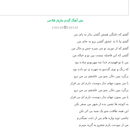
متن آهنگ گندم مازیار فلاحی
♪♫♪♪♫♪😍♪♫♪♪♫♪
گفتم که دلتنگی همش گفتی بذار به پای من
گفتم بیا تا ته عشق گفتی برو به جای من
گفتم که از دوری تو می میره حس و حال من
گفتی که این فاصله نیست بین تو و خیاله من
من با تو فهمیدم خدا چه مهربونو ساده بود
که رنگ و بوی گندمو به چهره ی تو داده بود
برگرد ببین حال ِ منو من عاشقم بی من نرو
با من بمون تنهام نذار دوست دارم ای بی قرار
برگرد ببین حال ِ منو من عاشقم بی من نرو
با من بمون تنهام نذار دوست دارم ای بی قرار
به کوچه ها نفس بده از شهر من سفر نکن
این همه طاقت منو یک شبه بی اثر نکن
نباشی تویه واژه هام من از دلت نمیگذرم
من از نبودنت بازم شعرو به گریه میبرم