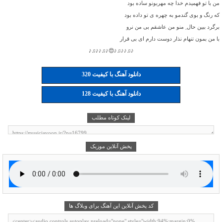
من با تو فهمیدم خدا چه مهربونو ساده بود
که رنگ و بوی گندمو به چهره ی تو داده بود
برگرد ببین حال ِ منو من عاشقم بی من نرو
با من بمون تنهام نذار دوست دارم ای بی قرار
♪♫♪♪♫♪😍♪♫♪♪♫♪
دانلود آهنگ با کیفیت 320
دانلود آهنگ با کیفیت 128
لینک کوتاه مطلب
پخش آنلاین موزیک
کد پخش آنلاین این آهنگ برای وبلاگ ها