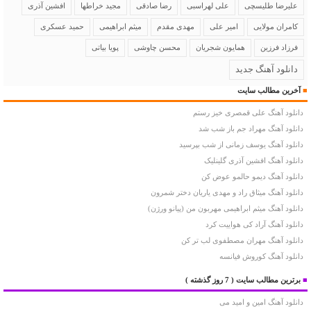
علیرضا طلیسچی
علی لهراسبی
رضا صادقی
مجید خراطها
افشین آذری
کامران مولایی
امیر علی
مهدی مقدم
میثم ابراهیمی
حمید عسکری
فرزاد فرزین
همایون شجریان
محسن چاوشی
پویا بیاتی
دانلود آهنگ جدید
■
آخرین مطالب سایت
دانلود آهنگ علی قمصری خیز رستم
دانلود آهنگ مهراد جم باز شب شد
دانلود آهنگ یوسف زمانی از شب بپرسید
دانلود آهنگ افشین آذری گلینلیک
دانلود آهنگ دیمو حالمو عوض کن
دانلود آهنگ میثاق راد و مهدی یاریان دختر شمرون
دانلود آهنگ میثم ابراهیمی مهربون من (پیانو ورژن)
دانلود آهنگ آراد کی هواییت کرد
دانلود آهنگ مهران مصطفوی لب تر کن
دانلود آهنگ کوروش فیانسه
■
برترین مطالب سایت
( 7 روز گذشته )
دانلود آهنگ امین و امید می