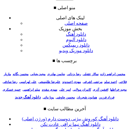
منو اصلی
■
لینک های اصلی
صفحه اصلی
بخش موزیک
دانلود آهنگ
دانلود آلبوم
دانلود ریمیکس
دانلود موزیک ویدیو
برچسب ها
■
سالار عقیلی
رضا یزدانی
بنیامین بهادری
مجید یحیایی
محسن یگانه
مازیار
محسن ابراهیم زاده
فلاحی
احمد سلو
مرتضی اشرفی
مهدی احمدوند
علیرضا طلیسچی
علی لهراسبی
رضا صادقی
مجید خراطها
افشین آذری
کامران مولایی
امیر علی
مهدی مقدم
میثم ابراهیمی
حمید عسکری
دانلود آهنگ جدید
فرزاد فرزین
همایون شجریان
محسن چاوشی
پویا بیاتی
آخرین مطالب سایت
■
دانلود آهنگ کوروش بیژنی دوست دارم (ورژن اصلی)
دانلود آهنگ نیما نراقی عادت نکن