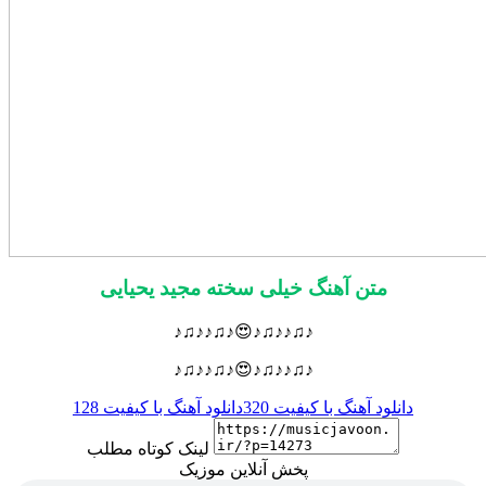
متن آهنگ خیلی سخته مجید یحیایی
♪♫♪♪♫♪😍♪♫♪♪♫♪
♪♫♪♪♫♪😍♪♫♪♪♫♪
دانلود آهنگ با کیفیت 320
دانلود آهنگ با کیفیت 128
لینک کوتاه مطلب
پخش آنلاین موزیک