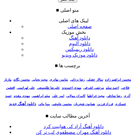
منو اصلی
■
لینک های اصلی
صفحه اصلی
بخش موزیک
دانلود آهنگ
دانلود آلبوم
دانلود ریمیکس
دانلود موزیک ویدیو
برچسب ها
■
سالار عقیلی
رضا یزدانی
بنیامین بهادری
مجید یحیایی
محسن یگانه
مازیار
محسن ابراهیم زاده
فلاحی
احمد سلو
مرتضی اشرفی
مهدی احمدوند
علیرضا طلیسچی
علی لهراسبی
افشین
آذری
رضا صادقی
مجید خراطها
کامران مولایی
امیر علی
میثم ابراهیمی
مهدی مقدم
حمید
دانلود آهنگ جدید
عسکری
فرزاد فرزین
همایون شجریان
محسن چاوشی
پویا بیاتی
آخرین مطالب سایت
■
دانلود آهنگ آراد کی هواییت کرد
دانلود آهنگ مهران مصطفوی لب تر کن