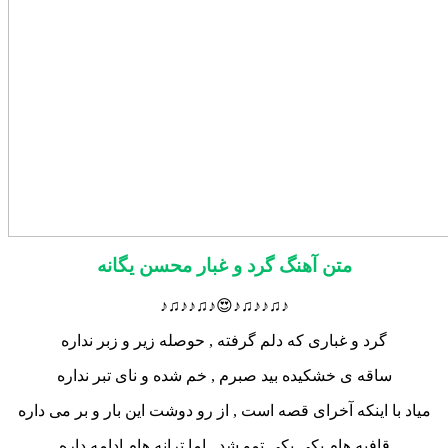
متن آهنگ گرد و غبار محسن یگانه
♪♫♪♪♫♪😍♪♫♪♪♫♪
گرد و غباری که دلم گرفته , حوصله زیر و زبر نداره
ساقه ی خشکیده بید صبرم , خم شده و نای تبر نداره
میاد با اینکه آخرای قصه است , از رو دوشت این بار و بر می داره
قافیه هام یکی یکی تمو شد , اما ترانه هام ادامه داره