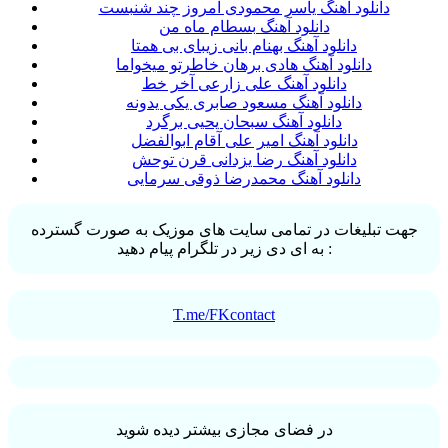
دانلود آهنگ یاسر محمودی امروز چند شنبست
دانلود آهنگ بسطام ماه من
دانلود آهنگ بهنام بانی زیبای بی همتا
دانلود آهنگ هادی برهان خاطرتو میخواما
دانلود آهنگ علی زارعی آخر خط
دانلود آهنگ مسعود صابری یکی یدونه
دانلود آهنگ سبحان یحیی برگرد
دانلود آهنگ امیر علی آقام ابوالفضل
دانلود آهنگ رضا یزدانی قرن توحش
دانلود آهنگ محمدرضا ذوقی سرمایی
جهت تبلیغات در تمامی سایت های موزیک به صورت گسترده
به ای دی زیر در تلگرام پیام دهید :
T.me/FKcontact
در فضای مجازی بیشتر دیده شوید