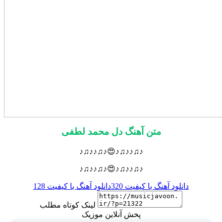
متن آهنگ دل محمد لطفی
♪♫♪♪♫♪😍♪♫♪♪♫♪
♪♫♪♪♫♪😍♪♫♪♪♫♪
دانلود آهنگ با کیفیت 320
دانلود آهنگ با کیفیت 128
لینک کوتاه مطلب
پخش آنلاین موزیک