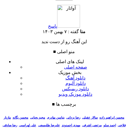
پاسخ
منا
گفته :
۷ بهمن ۱۴۰۳
این آهنگ رو از دست ندید
منو اصلی
■
لینک های اصلی
صفحه اصلی
بخش موزیک
دانلود آهنگ
دانلود آلبوم
دانلود ریمیکس
دانلود موزیک ویدیو
برچسب ها
■
سالار عقیلی
رضا یزدانی
بنیامین بهادری
مجید یحیایی
محسن یگانه
مازیار
محسن ابراهیم زاده
فلاحی
احمد سلو
مرتضی اشرفی
مهدی احمدوند
علیرضا طلیسچی
علی لهراسبی
رضا صادقی