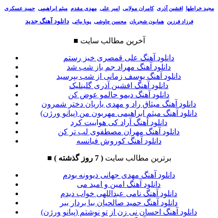
مجید خراطها
افشین آذری
کامران مولایی
امیر علی
مهدی مقدم
میثم ابراهیمی
حمید عسکری
دانلود آهنگ جدید
فرزاد فرزین
همایون شجریان
محسن چاوشی
پویا بیاتی
آخرین مطالب سایت
■
دانلود آهنگ علی قمصری خیز رستم
دانلود آهنگ مهراد جم باز شب شد
دانلود آهنگ یوسف زمانی از شب بپرسید
دانلود آهنگ افشین آذری گلینلیک
دانلود آهنگ دیمو حالمو عوض کن
دانلود آهنگ میثاق راد و مهدی یاریان دختر شمرون
دانلود آهنگ میثم ابراهیمی مهربون من (پیانو ورژن)
دانلود آهنگ آراد کی هواییت کرد
دانلود آهنگ مهران مصطفوی لب تر کن
دانلود آهنگ کوروش فیانسه
برترین مطالب سایت
( 7 روز گذشته )
■
دانلود آهنگ مهدی جهانی دیوونه بودم
دانلود آهنگ امین و امید می
دانلود آهنگ نامی عبداللهی خواب دیدم
دانلود آهنگ حمید صالحیان بیا بردار ببر
دانلود آهنگ احسان نی زن از تو نوشتم (پیانو ورژن)