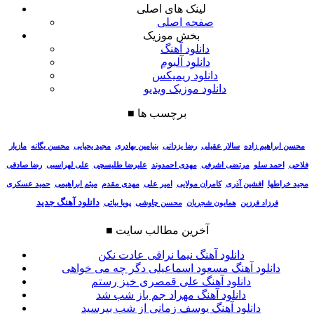
لینک های اصلی
صفحه اصلی
بخش موزیک
دانلود آهنگ
دانلود آلبوم
دانلود ریمیکس
دانلود موزیک ویدیو
برچسب ها
■
سالار عقیلی
رضا یزدانی
بنیامین بهادری
مجید یحیایی
محسن یگانه
مازیار
محسن ابراهیم زاده
فلاحی
احمد سلو
مرتضی اشرفی
مهدی احمدوند
علیرضا طلیسچی
علی لهراسبی
رضا صادقی
مجید خراطها
افشین آذری
کامران مولایی
امیر علی
مهدی مقدم
میثم ابراهیمی
حمید عسکری
دانلود آهنگ جدید
فرزاد فرزین
همایون شجریان
محسن چاوشی
پویا بیاتی
آخرین مطالب سایت
■
دانلود آهنگ نیما نراقی عادت نکن
دانلود آهنگ مسعود اسماعیلی دگر چه می خواهی
دانلود آهنگ علی قمصری خیز رستم
دانلود آهنگ مهراد جم باز شب شد
دانلود آهنگ یوسف زمانی از شب بپرسید