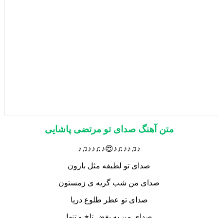
متن آهنگ صدای تو مرتضی پاشایی
♪♫♪♪♫♪😍♪♫♪♪♫♪
صدای تو لطیفه مثل بارون
صدای من شب گریه ی زمستون
صدای تو عطر طلوع دریا
صدای من یه بغض تلخ و تنها