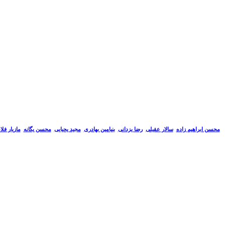
سالار عقیلی
رضا یزدانی
بنیامین بهادری
مجید یحیایی
محسن یگانه
مازیار فل
محسن ابراهیم زاده