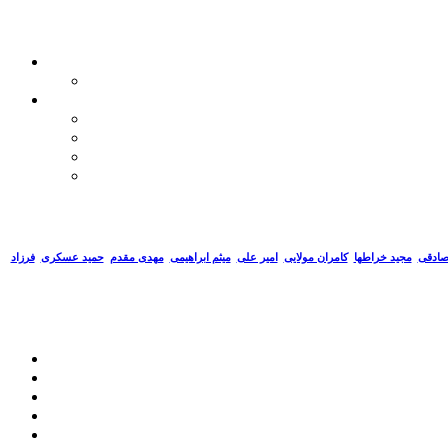
صادقی
مجید خراطها
کامران مولایی
امیر علی
میثم ابراهیمی
مهدی مقدم
حمید عسکری
فرزاد