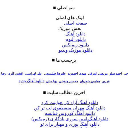
منو اصلی
■
لینک های اصلی
صفحه اصلی
بخش موزیک
دانلود آهنگ
دانلود آلبوم
دانلود ریمیکس
دانلود موزیک ویدیو
برچسب ها
■
احی
احمد سلو
مرتضی اشرفی
مهدی احمدوند
علیرضا طلیسچی
علی لهراسبی
افشین آذری
رضا 
دانلود آهنگ جدید
فرزین
همایون شجریان
محسن چاوشی
پویا بیاتی
آخرین مطالب سایت
■
دانلود آهنگ آراد کی هواییت کرد
دانلود آهنگ مهران مصطفوی لب تر کن
دانلود آهنگ کوروش فیانسه
دانلود آهنگ امین سوری یادگاری (رمیکس)
دانلود آهنگ پوری و مهیار برای تو