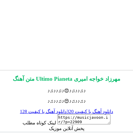
متن آهنگ Ultimo Pianeta مهرزاد خواجه امیری
♪♫♪♪♫♪😍♪♫♪♪♫♪
♪♫♪♪♫♪😍♪♫♪♪♫♪
دانلود آهنگ با کیفیت 320
دانلود آهنگ با کیفیت 128
لینک کوتاه مطلب
پخش آنلاین موزیک