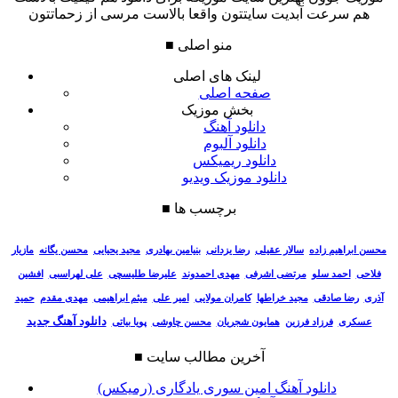
هم سرعت آبدیت سایتتون واقعا بالاست مرسی از زحماتتون
منو اصلی
■
لینک های اصلی
صفحه اصلی
بخش موزیک
دانلود آهنگ
دانلود آلبوم
دانلود ریمیکس
دانلود موزیک ویدیو
برچسب ها
■
سالار عقیلی
رضا یزدانی
بنیامین بهادری
مجید یحیایی
محسن یگانه
مازیار
محسن ابراهیم زاده
فلاحی
احمد سلو
مرتضی اشرفی
مهدی احمدوند
علیرضا طلیسچی
علی لهراسبی
افشین
آذری
رضا صادقی
مجید خراطها
کامران مولایی
امیر علی
میثم ابراهیمی
مهدی مقدم
حمید
دانلود آهنگ جدید
عسکری
فرزاد فرزین
همایون شجریان
محسن چاوشی
پویا بیاتی
آخرین مطالب سایت
■
دانلود آهنگ امین سوری یادگاری (رمیکس)