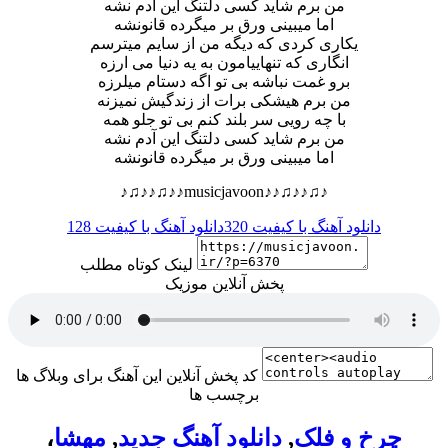
من برم شاید کسی دلتنگ این آدم نشه
اما میبینی ورق بر میگرده قانونشه
یکاری کردی که دیگه من از سایم میترسم
انگاری که تنهاییامون به یه دنیا می ارزه
برو غمت نباشه بی تو اگه دستام میلرزه
من برم هیشکی برات از زندگیش نمیزنه
با چه رویی سر بلند کنم بی تو جلو همه
من برم شاید کسی دلتنگ این آدم نشه
اما میبینی ورق بر میگرده قانونشه
♪♫♪♪♫♪♪musicjavoon♪♪♫♪♪♫♪
دانلود آهنگ با کیفیت 320
دانلود آهنگ با کیفیت 128
لینک کوتاه مطلب
پخش آنلاین موزیک
کد پخش آنلاین این آهنگ برای وبلاگ ها
برچسب ها
چرخ و فلک
,
دانلود آهنگ جدید
,
مهشا
،