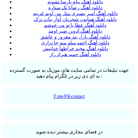
دانلود آهنگ پیام پارسا نشونه
دانلود آهنگ رضایا تک ستاره
دانلود آهنگ امیر بصیری مثل من اونم غریبه
دانلود آهنگ همایون شجریان آواز بیات ترک
دانلود آهنگ عطا با تو من خوشم
دانلود آهنگ آدوین صبر اومد
دانلود آهنگ پازل بند مغرور و عاشق
دانلود آهنگ احمد سلو منو جا نزاری
دانلود آهنگ مجید خراطها خداییش
دانلود آهنگ حمید هیراد راز
جهت تبلیغات در تمامی سایت های موزیک به صورت گسترده
به ای دی زیر در تلگرام پیام دهید :
T.me/FKcontact
در فضای مجازی بیشتر دیده شوید