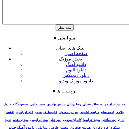
منو اصلی
■
لینک های اصلی
صفحه اصلی
بخش موزیک
دانلود آهنگ
دانلود آلبوم
دانلود ریمیکس
دانلود موزیک ویدیو
برچسب ها
■
سالار عقیلی
رضا یزدانی
بنیامین بهادری
مجید یحیایی
محسن یگانه
مازیار
محسن ابراهیم زاده
فلاحی
احمد سلو
مرتضی اشرفی
مهدی احمدوند
علیرضا طلیسچی
علی لهراسبی
افشین
آذری
رضا صادقی
مجید خراطها
کامران مولایی
امیر علی
میثم ابراهیمی
مهدی مقدم
حمید
دانلود آهنگ جدید
عسکری
فرزاد فرزین
همایون شجریان
محسن چاوشی
پویا بیاتی