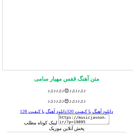
متن آهنگ قفس مهیار سامی
♪♫♪♪♫♪😍♪♫♪♪♫♪
♪♫♪♪♫♪😍♪♫♪♪♫♪
دانلود آهنگ با کیفیت 320
دانلود آهنگ با کیفیت 128
لینک کوتاه مطلب
پخش آنلاین موزیک