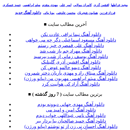
مجید خراطها
افشین آذری
کامران مولایی
امیر علی
مهدی مقدم
میثم ابراهیمی
حمید عسکری
دانلود آهنگ جدید
فرزاد فرزین
همایون شجریان
محسن چاوشی
پویا بیاتی
آخرین مطالب سایت
■
دانلود آهنگ نیما نراقی عادت نکن
دانلود آهنگ مسعود اسماعیلی دگر چه می خواهی
دانلود آهنگ علی قمصری خیز رستم
دانلود آهنگ مهراد جم باز شب شد
دانلود آهنگ یوسف زمانی از شب بپرسید
دانلود آهنگ افشین آذری گلینلیک
دانلود آهنگ دیمو حالمو عوض کن
دانلود آهنگ میثاق راد و مهدی یاریان دختر شمرون
دانلود آهنگ میثم ابراهیمی مهربون من (پیانو ورژن)
دانلود آهنگ آراد کی هواییت کرد
برترین مطالب سایت
( 7 روز گذشته )
■
دانلود آهنگ مهدی جهانی دیوونه بودم
دانلود آهنگ امین و امید می
دانلود آهنگ نامی عبداللهی خواب دیدم
دانلود آهنگ حمید صالحیان بیا بردار ببر
دانلود آهنگ احسان نی زن از تو نوشتم (پیانو ورژن)