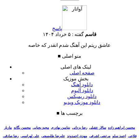
پاسخ
قاسم
گفته :
۵ خرداد ۱۴۰۴
عاشق ریتم این آهنگ شدم انقدر که خاصه
منو اصلی
■
لینک های اصلی
صفحه اصلی
بخش موزیک
دانلود آهنگ
دانلود آلبوم
دانلود ریمیکس
دانلود موزیک ویدیو
برچسب ها
■
سالار عقیلی
رضا یزدانی
بنیامین بهادری
مجید یحیایی
محسن یگانه
مازیار
محسن ابراهیم زاده
فلاحی
احمد سلو
مرتضی اشرفی
مهدی احمدوند
علیرضا طلیسچی
علی لهراسبی
رضا صادقی