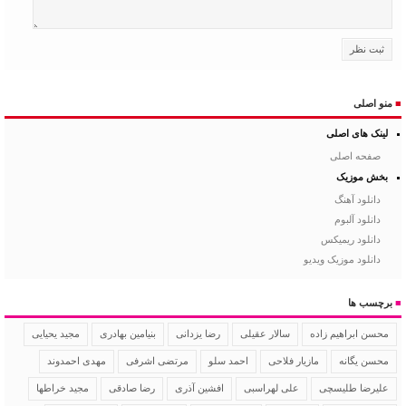
■
منو اصلی
لینک های اصلی
صفحه اصلی
بخش موزیک
دانلود آهنگ
دانلود آلبوم
دانلود ریمیکس
دانلود موزیک ویدیو
■
برچسب ها
سالار عقیلی
رضا یزدانی
بنیامین بهادری
مجید یحیایی
محسن ابراهیم زاده
محسن یگانه
مازیار فلاحی
احمد سلو
مرتضی اشرفی
مهدی احمدوند
علیرضا طلیسچی
علی لهراسبی
افشین آذری
رضا صادقی
مجید خراطها