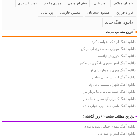
کامران مولایی
امیر علی
میثم ابراهیمی
مهدی مقدم
حمید عسکری
فرزاد فرزین
همایون شجریان
محسن چاوشی
پویا بیاتی
دانلود آهنگ جدید
■
آخرین مطالب سایت
دانلود آهنگ آراد کی هواییت کرد
دانلود آهنگ مهران مصطفوی لب تر کن
دانلود آهنگ کوروش فیانسه
دانلود آهنگ امین سوری یادگاری (رمیکس)
دانلود آهنگ پوری و مهیار برای تو
دانلود آهنگ امید سلطانی تقاص
دانلود آهنگ شهراد سیستان بی وفا
دانلود آهنگ حمید صالحیان بیا بردار ببر
دانلود آهنگ کامران کیا ستاره دنباله دار
دانلود آهنگ نامی عبداللهی خواب دیدم
■
برترین مطالب سایت
( 7 روز گذشته )
دانلود آهنگ مهدی جهانی دیوونه بودم
دانلود آهنگ امین و امید می