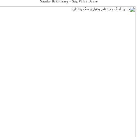
Naader Bakhtiaary
–
Sag Vafaa Daare