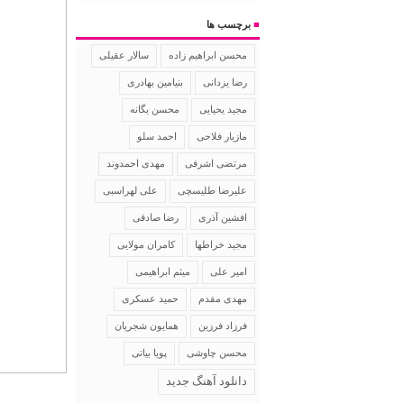
■
برچسب ها
سالار عقیلی
محسن ابراهیم زاده
رضا یزدانی
بنیامین بهادری
مجید یحیایی
محسن یگانه
مازیار فلاحی
احمد سلو
مرتضی اشرفی
مهدی احمدوند
علیرضا طلیسچی
علی لهراسبی
افشین آذری
رضا صادقی
مجید خراطها
کامران مولایی
امیر علی
میثم ابراهیمی
مهدی مقدم
حمید عسکری
فرزاد فرزین
همایون شجریان
محسن چاوشی
پویا بیاتی
دانلود آهنگ جدید