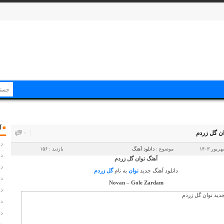
■
آ
وان گل زردم
۰
دا
موضوع :
دانلود آهنگ
بازدید : ۱۵۶
دا
آهنگ نوان گل زردم
دا
دانلود آهنگ جدید
نوان
به نام
گل زردم
دا
Novan
–
Gole Zardam
دا
دا
دا