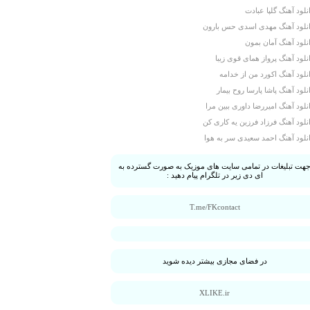
نلود آهنگ گلپا عبادت
نلود آهنگ مهدی اسدی حس بارون
نلود آهنگ آمان بمون
نلود آهنگ پرواز همای قوی زیبا
نلود آهنگ اکورد من از خدامه
نلود آهنگ پاشا پارسا روح بیمار
نلود آهنگ امیررضا داوری ببین مرا
نلود آهنگ فرزاد فرزین یه کاری کن
نلود آهنگ احمد سعیدی سر به هوا
هت تبلیغات در تمامی سایت های موزیک به صورت گسترده به
ای دی زیر در تلگرام پیام دهید :
T.me/FKcontact
در فضای مجازی بیشتر دیده شوید
XLIKE.ir