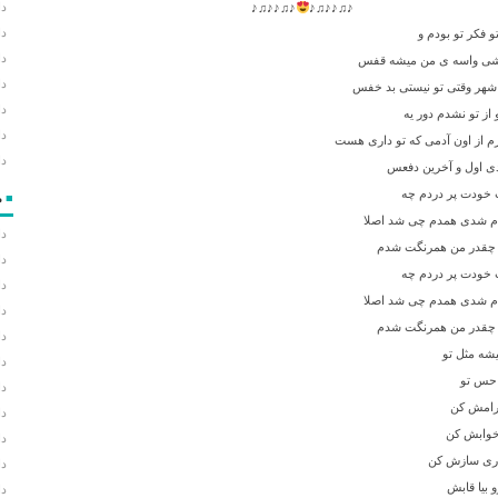
دا
♪♫♪♪♫♪
♪♫♪♪♫♪
دا
و فکر تو بودم و
دان
باشی واسه ی من میشه قفس
دا
شهر وقتی تو نیستی بد خفس
دا
ز تو نشدم دور یه
دا
 از اون آدمی که تو داری هست
دا
ی اول و آخرین دفعس
 خودت پر دردم چه
■
م
دم شدی همدم چی شد اصلا
دا
 چقدر من همرنگت شدم
دا
 خودت پر دردم چه
دا
دم شدی همدم چی شد اصلا
دا
 چقدر من همرنگت شدم
دا
شه مثل تو
دا
 حس تو
دا
و رامش کن
دا
خوابش کن
دا
اری سازش کن
دا
بیا قابش
دا