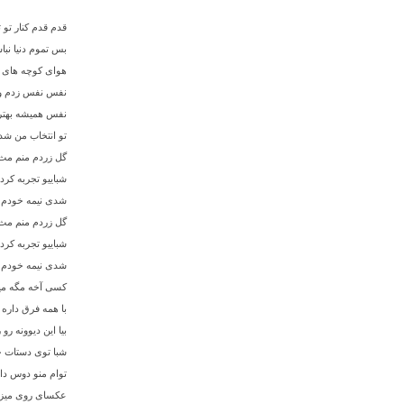
قدم قدم کنار تو ت
بس تموم دنیا ن
هوای کوچه های 
نفس نفس زدم و ا
نفس همیشه بهترم
تو انتخاب من شد
گل زردم منم مث
شباییو تجربه کر
شدی نیمه خودم
گل زردم منم مث
شباییو تجربه کر
شدی نیمه خودم
کسی آخه مگه می
با همه فرق داره
بیا این دیوونه ر
شبا توی دستات 
توام منو دوس د
عکسای روی میزو 