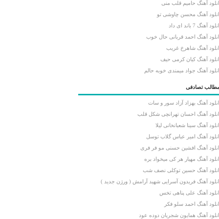
نلود آهنگ حامیم قلب منی
نلود آهنگ محسن چاوشی تو
لود آهنگ 7 باند ای داد
نلود آهنگ احمد قربانی حال خوب
نلود آهنگ شاهرخ غریب
نلود آهنگ کیان کرمی حیف
نلود آهنگ جواد میمندی خوبه حالم
طالب تصادفی
نلود آهنگ بهزاد آزاد سور و سات
نلود آهنگ احسان تهرانچی شکل قلب
نلود آهنگ سینا شعبانخانی لیلا
نلود آهنگ امیر عباس گلاب توسل
نلود آهنگ افشین حسنی مو فر فری
نلود آهنگ مهیار هر کی میخواد بره
نلود آهنگ حسین توکلی نصف شب
نلود آهنگ فریدون آسرایی شهید آرامش ( ورژن جدید )
نلود آهنگ علی پناهی تخس
نلود آهنگ احمد سلو فکر
نلود آهنگ همایون شجریان دوده عود