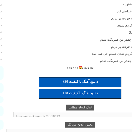
شنو یه
دا
 خرابش کن
دا
دا
 خودت پر دردم
دا
 کردم شدی
دا
ا
دا
 چقدر من همرنگت شدم
دا
 خودت پر دردم
دا
 کردم شدی همدم چی شد اصلا
دا
 چقدر من همرنگت شدم
♪♫♪♪♫♪
♪♫♪♪♫♪
ج
دانلود آهنگ با کیفیت 320
دانلود آهنگ با کیفیت 128
لینک کوتاه مطلب
پخش آنلاین موزیک